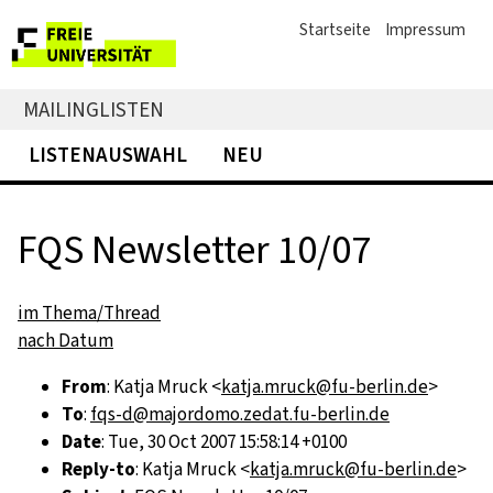
Startseite
Impressum
MAILINGLISTEN
LISTENAUSWAHL
NEU
FQS Newsletter 10/07
im Thema/Thread
nach Datum
From
: Katja Mruck <
katja.mruck@fu-berlin.de
>
To
:
fqs-d@majordomo.zedat.fu-berlin.de
Date
: Tue, 30 Oct 2007 15:58:14 +0100
Reply-to
: Katja Mruck <
katja.mruck@fu-berlin.de
>