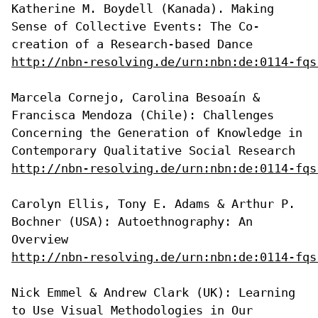
Katherine M. Boydell (Kanada). Making
Sense of Collective Events: The
Co-
creation of a Research-based Dance
http://nbn-resolving.de/urn:nbn:de:0114-fqs
Marcela Cornejo, Carolina Besoaín &
Francisca Mendoza (Chile):
Challenges
Concerning the Generation of Knowledge in
Contemporary
Qualitative Social Research
http://nbn-resolving.de/urn:nbn:de:0114-fqs
Carolyn Ellis, Tony E. Adams & Arthur P.
Bochner (USA): Autoethnography:
An
Overview
http://nbn-resolving.de/urn:nbn:de:0114-fqs
Nick Emmel & Andrew Clark (UK): Learning
to Use Visual Methodologies in
Our