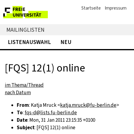
Startseite
Impressum
MAILINGLISTEN
LISTENAUSWAHL
NEU
[FQS] 12(1) online
im Thema/Thread
nach Datum
From
: Katja Mruck <
katja.mruck@fu-berlin.de
>
To
:
fqs-d@lists.fu-berlin.de
Date
: Mon, 31 Jan 2011 23:15:35 +0100
Subject
: [FQS] 12(1) online