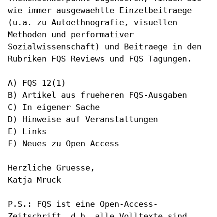
wie immer ausgewaehlte
Einzelbeitraege
(u.a. zu Autoethnografie, visuellen
Methoden und
performativer
Sozialwissenschaft) und Beitraege in den
Rubriken FQS
Reviews und FQS Tagungen.
A) FQS 12(1)

B) Artikel aus frueheren FQS-Ausgaben

C) In eigener Sache

D) Hinweise auf Veranstaltungen

E) Links

F) Neues zu Open Access

Herzliche Gruesse,

Katja Mruck

P.S.: FQS ist eine Open-Access-
Zeitschrift, d.h. alle Volltexte sind