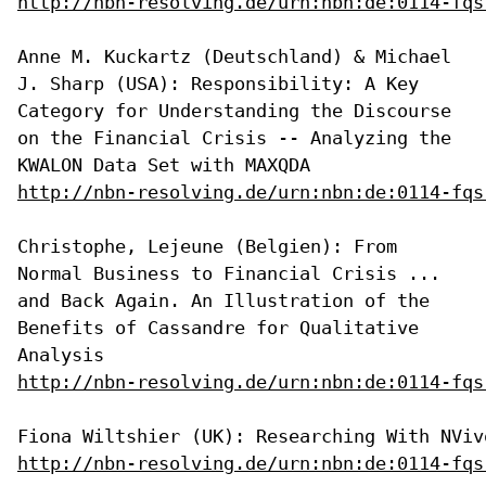
http://nbn-resolving.de/urn:nbn:de:0114-fqs
Anne M. Kuckartz (Deutschland) & Michael
J. Sharp (USA): Responsibility:
A Key
Category for Understanding the Discourse
on the Financial Crisis
-- Analyzing the
KWALON Data Set with MAXQDA
http://nbn-resolving.de/urn:nbn:de:0114-fqs
Christophe, Lejeune (Belgien): From
Normal Business to Financial Crisis
...
and Back Again. An Illustration of the
Benefits of Cassandre for
Qualitative
Analysis
http://nbn-resolving.de/urn:nbn:de:0114-fqs
http://nbn-resolving.de/urn:nbn:de:0114-fqs