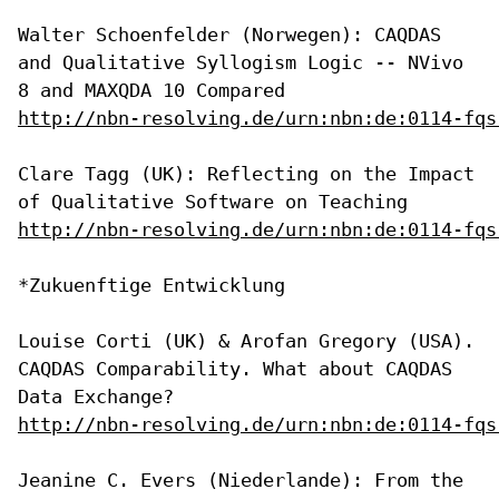
Walter Schoenfelder (Norwegen): CAQDAS
and Qualitative Syllogism Logic
-- NVivo
8 and MAXQDA 10 Compared
http://nbn-resolving.de/urn:nbn:de:0114-fqs
Clare Tagg (UK): Reflecting on the Impact
of Qualitative Software on
Teaching
http://nbn-resolving.de/urn:nbn:de:0114-fqs
*Zukuenftige Entwicklung

Louise Corti (UK) & Arofan Gregory (USA).
CAQDAS Comparability. What
about CAQDAS
Data Exchange?
http://nbn-resolving.de/urn:nbn:de:0114-fqs
Jeanine C. Evers (Niederlande): From the