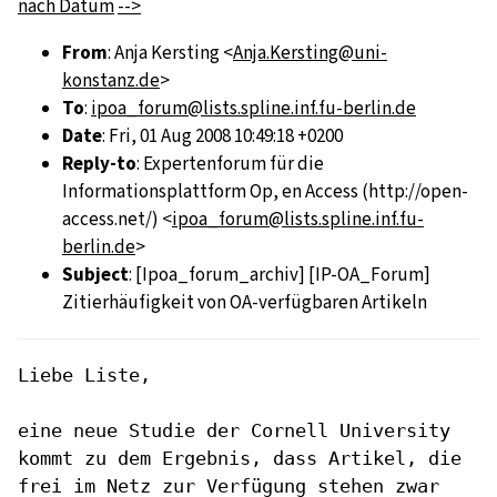
nach Datum
-->
From
: Anja Kersting <
Anja.Kersting@uni-
konstanz.de
>
To
:
ipoa_forum@lists.spline.inf.fu-berlin.de
Date
: Fri, 01 Aug 2008 10:49:18 +0200
Reply-to
: Expertenforum für die
Informationsplattform Op, en Access (http://open-
access.net/) <
ipoa_forum@lists.spline.inf.fu-
berlin.de
>
Subject
: [Ipoa_forum_archiv] [IP-OA_Forum]
Zitierhäufigkeit von OA-verfügbaren Artikeln
Liebe Liste,

eine neue Studie der Cornell University
kommt zu
dem Ergebnis, dass Artikel, die
frei im Netz zur
Verfügung stehen zwar