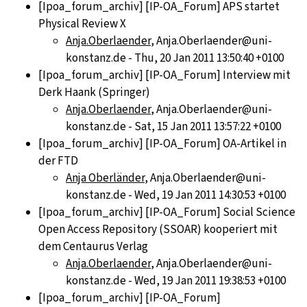
[Ipoa_forum_archiv] [IP-OA_Forum] APS startet
Physical Review X
Anja.Oberlaender
, Anja.Oberlaender@uni-
konstanz.de - Thu, 20 Jan 2011 13:50:40 +0100
[Ipoa_forum_archiv] [IP-OA_Forum] Interview mit
Derk Haank (Springer)
Anja.Oberlaender
, Anja.Oberlaender@uni-
konstanz.de - Sat, 15 Jan 2011 13:57:22 +0100
[Ipoa_forum_archiv] [IP-OA_Forum] OA-Artikel in
der FTD
Anja Oberländer
, Anja.Oberlaender@uni-
konstanz.de - Wed, 19 Jan 2011 14:30:53 +0100
[Ipoa_forum_archiv] [IP-OA_Forum] Social Science
Open Access Repository (SSOAR) kooperiert mit
dem Centaurus Verlag
Anja.Oberlaender
, Anja.Oberlaender@uni-
konstanz.de - Wed, 19 Jan 2011 19:38:53 +0100
[Ipoa_forum_archiv] [IP-OA_Forum]