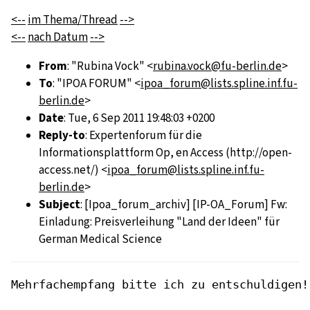
<--
im Thema/Thread
-->
<--
nach Datum
-->
From
: "Rubina Vock" <
rubina.vock@fu-berlin.de
>
To
: "IPOA FORUM" <
ipoa_forum@lists.spline.inf.fu-
berlin.de
>
Date
: Tue, 6 Sep 2011 19:48:03 +0200
Reply-to
: Expertenforum für die
Informationsplattform Op, en Access (http://open-
access.net/) <
ipoa_forum@lists.spline.inf.fu-
berlin.de
>
Subject
: [Ipoa_forum_archiv] [IP-OA_Forum] Fw:
Einladung: Preisverleihung "Land der Ideen" für
German Medical Science
Mehrfachempfang bitte ich zu entschuldigen!
