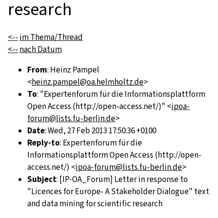
research
<--
im Thema/Thread
<--
nach Datum
From
: Heinz Pampel
<
heinz.pampel@oa.helmholtz.de
>
To
: "Expertenforum für die Informationsplattform
Open Access (http://open-access.net/)" <
ipoa-
forum@lists.fu-berlin.de
>
Date
: Wed, 27 Feb 2013 17:50:36 +0100
Reply-to
: Expertenforum für die
Informationsplattform Open Access (http://open-
access.net/) <
ipoa-forum@lists.fu-berlin.de
>
Subject
: [IP-OA_Forum] Letter in response to
"Licences for Europe- A Stakeholder Dialogue" text
and data mining for scientific research