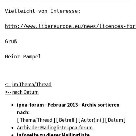
Vielleicht von Interesse: 

http://www.libereurope.eu/news/licences-for
Gruß

Heinz Pampel

<--
im Thema/Thread
<--
nach Datum
ipoa-forum - Februar 2013 - Archiv sortieren
nach:
[ Thema/Thread ]
[ Betreff ]
[ Autor(in) ]
[ Datum ]
Archiv der Mailingliste ipoa-forum
Infoseite zu dieser Mailingliste...