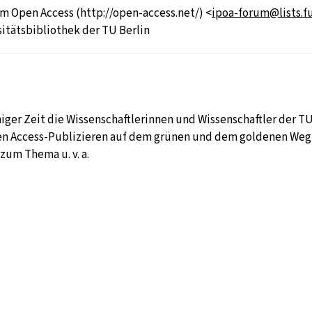
rm Open Access (http://open-access.net/) <
ipoa-forum@lists.fu
itätsbibliothek der TU Berlin
iniger Zeit die Wissenschaftlerinnen und Wissenschaftler der 
n Access-Publizieren auf dem grünen und dem goldenen Weg,
zum Thema u. v. a.