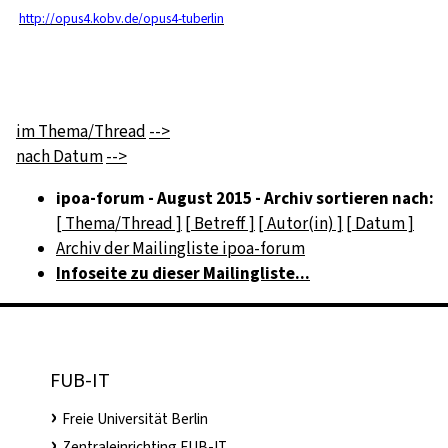
http://opus4.kobv.de/opus4-tuberlin
im Thema/Thread
-->
nach Datum
-->
ipoa-forum - August 2015 - Archiv sortieren nach:
[ Thema/Thread ]
[ Betreff ]
[ Autor(in) ]
[ Datum ]
Archiv der Mailingliste ipoa-forum
Infoseite zu dieser Mailingliste...
FUB-IT
Freie Universität Berlin
Zentraleinrichting FUB-IT