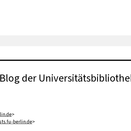
log der Universitätsbibliothe
in.de
>
ts.fu-berlin.de
>