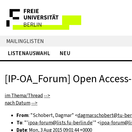
MAILINGLISTEN
LISTENAUSWAHL
NEU
[IP-OA_Forum] Open Access-B
im Thema/Thread
-->
nach Datum
-->
From
: "Schobert, Dagmar" <
dagmar.schobert@tu-berl
To
: "'
ipoa-forum@lists.fu-berlin.de
'" <
ipoa-forum@lis
Date
: Mon, 3 Aug 2015 09:01:44 +0000