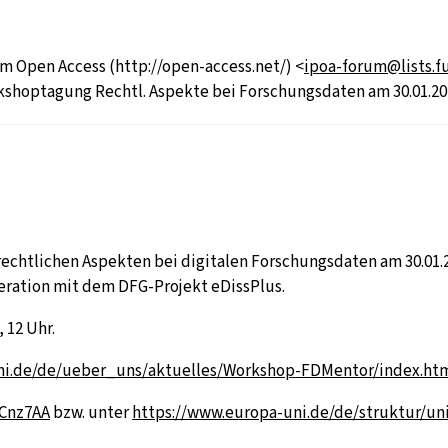
rm Open Access (http://open-access.net/) <
ipoa-forum@lists.fu
optagung Rechtl. Aspekte bei Forschungsdaten am 30.01.2018
rechtlichen Aspekten bei digitalen Forschungsdaten am 30.01.2
ration mit dem DFG-Projekt eDissPlus.
 12 Uhr.
ni.de/de/ueber_uns/aktuelles/Workshop-FDMentor/index.ht
-Cnz7AA
bzw. unter
https://www.europa-uni.de/de/struktur/un