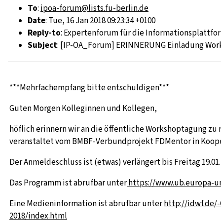
To
:
ipoa-forum@lists.fu-berlin.de
Date
: Tue, 16 Jan 2018 09:23:34 +0100
Reply-to
: Expertenforum für die Informationsplattfo
Subject
: [IP-OA_Forum] ERINNERUNG Einladung Worksh
***Mehrfachempfang bitte entschuldigen***
Guten Morgen Kolleginnen und Kollegen,
höflich erinnern wir an die öffentliche Workshoptagung zu 
veranstaltet vom BMBF-Verbundprojekt FDMentor in Koope
Der Anmeldeschluss ist (etwas) verlängert bis Freitag 19.01.,
Das Programm ist abrufbar unter
https://www.ub.europa-u
Eine Medieninformation ist abrufbar unter
http://idwf.de/
2018/index.html