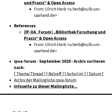
und Praxis“ & Open Access
From:
Ulrich Herb <u.herb@sulb.uni-
saarland.de>
References
:
[IP-OA_Forum] „Bibliothek Forschung und
Praxis“ & Open Access
From:
Ulrich Herb <u.herb@sulb.uni-
saarland.de>
ipoa-forum - September 2020 - Archiv sortieren
nach:
[ Thema/Thread ]
[ Betreff ]
[ Autor(in) ]
[ Datum ]
Archiv der Mailingliste ipoa-forum
Infoseite zu dieser Mailingliste...