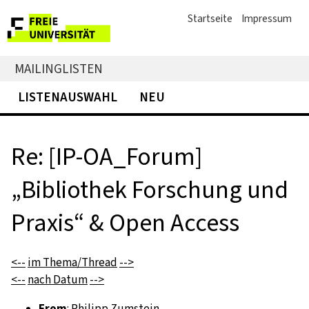
Startseite
Impressum
MAILINGLISTEN
LISTENAUSWAHL
NEU
Re: [IP-OA_Forum]
„Bibliothek Forschung und
Praxis“ & Open Access
<--
im Thema/Thread
-->
<--
nach Datum
-->
From
: Philipp Zumstein