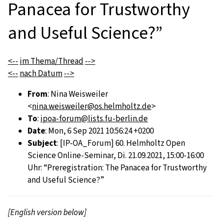
Panacea for Trustworthy
and Useful Science?”
<--
im Thema/Thread
-->
<--
nach Datum
-->
From
: Nina Weisweiler
<
nina.weisweiler@os.helmholtz.de
>
To
:
ipoa-forum@lists.fu-berlin.de
Date
: Mon, 6 Sep 2021 10:56:24 +0200
Subject
: [IP-OA_Forum] 60. Helmholtz Open
Science Online-Seminar, Di. 21.09.2021, 15:00-16:00
Uhr: “Preregistration: The Panacea for Trustworthy
and Useful Science?”
[English version below]