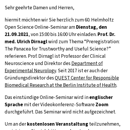
Sehr geehrte Damen und Herren,
hiermit möchten wir Sie herzlich zum 60. Helmholtz
Open Science Online-Seminar am
Dienstag, den
21.09.2021
, von 15:00 bis 16:00 Uhr einladen.
Prof. Dr.
med. Ulrich Dirnagl
wird zum Thema “Preregistration:
The Panacea for Trustworthy and Useful Science?”
referieren. Prof. Dirnagl ist Professor der Clinical
Neuroscience und Direktor des
Department of
Experimental Neurology
. Seit 2017 ist er auch der
Gründungsdirektor des
QUEST Center for Responsible
Biomedical Research at the Berlin Institute of Health
.
Das einstündige Online-Seminar wird in
englischer
Sprache
mit der Videokonferenz-Software
Zoom
durchgeführt. Das Seminar wird nicht aufgezeichnet.
Um an der
kostenlosen Veranstaltung
teilzunehmen,