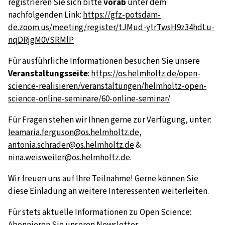
registrieren Sie sich bitte
vorab
unter dem
nachfolgenden Link:
https://gfz-potsdam-
de.zoom.us/meeting/register/tJMud-ytrTwsH9z34hdLu-
nqDRjgM0VSRMlP
Für ausführliche Informationen besuchen Sie unsere
Veranstaltungsseite
:
https://os.helmholtz.de/open-
science-realisieren/veranstaltungen/helmholtz-open-
science-online-seminare/60-online-seminar/
Für Fragen stehen wir Ihnen gerne zur Verfügung, unter:
leamaria.ferguson@os.helmholtz.de
,
antonia.schrader@os.helmholtz.de
&
nina.weisweiler@os.helmholtz.de
.
Wir freuen uns auf Ihre Teilnahme! Gerne können Sie
diese Einladung an weitere Interessenten weiterleiten.
Für stets aktuelle Informationen zu Open Science:
Abonnieren Sie unseren Newsletter