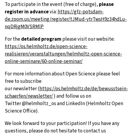
To participate in the event (free of charge),
please
register in advance
via:
https://gfz-potsdam-
de.zoom.us/meeting/register/tJMud-ytrTwsH9z34hdLu-
nqDRjgM0VSRMlP
For the
detailed program
please visit our website:
https://os.helmholtz.de/open-science-
realisieren/veranstaltungen/helmholtz-open-science-
online-seminare/60-online-seminar/
For more information about Open Science please feel
free to subscribe
our newsletter (
https://os.helmholtz.de/de/bewusstsein-
schaerfen/newsletter/
) and follow us on
Twitter @helmholtz_os and LinkedIn (Helmholtz Open
Science Office).
We look forward to your participation! If you have any
questions, please do not hesitate to contact us