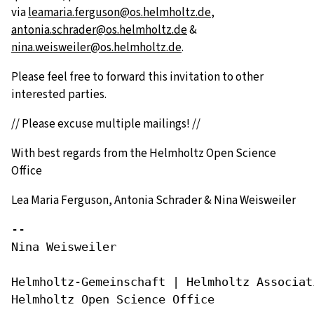
via
leamaria.ferguson@os.helmholtz.de
,
antonia.schrader@os.helmholtz.de
&
nina.weisweiler@os.helmholtz.de
.
Please feel free to forward this invitation to other
interested parties.
// Please excuse multiple mailings! //
With best regards from the Helmholtz Open Science
Office
Lea Maria Ferguson, Antonia Schrader & Nina Weisweiler
-- 

Nina Weisweiler

Helmholtz-Gemeinschaft | Helmholtz Associati
Helmholtz Open Science Office
