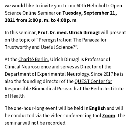
we would like to invite you to our 60th Helmholtz Open
Science Online Seminar on
Tuesday, September 21,
2021 from 3:00 p. m. to 4:00 p. m
.
In this seminar,
Prof. Dr. med. Ulrich Dirnagl
will present
on the topic of “Preregistration: The Panacea for
Trustworthy and Useful Science?”.
At the
Charité Berlin
, Ulrich Dirnagl is Professor of
Clinical Neuroscience and serves as Director of the
Department of Experimental Neurology
. Since 2017 he is
also the founding director of the
QUEST Center for
Responsible Biomedical Research at the Berlin Institute
of Health
.
The one-hour-long event will be held in
English
and will
be conducted via the video conferencing tool
Zoom
. The
seminar will not be recorded.