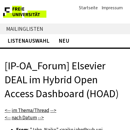
Startseite
Impressum
MAILINGLISTEN
LISTENAUSWAHL
NEU
[IP-OA_Forum] Elsevier
DEAL im Hybrid Open
Access Dashboard (HOAD)
<--
im Thema/Thread
-->
<--
nach Datum
-->
From
: "Jahn, Najko" <
najko.jahn@sub.uni-