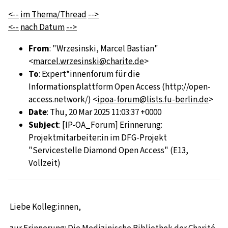
<--
im Thema/Thread
-->
<--
nach Datum
-->
From
: "Wrzesinski, Marcel Bastian"
<
marcel.wrzesinski@charite.de
>
To
: Expert*innenforum für die
Informationsplattform Open Access (http://open-
access.network/) <
ipoa-forum@lists.fu-berlin.de
>
Date
: Thu, 20 Mar 2025 11:03:37 +0000
Subject
: [IP-OA_Forum] Erinnerung:
Projektmitarbeiter:in im DFG-Projekt
"Servicestelle Diamond Open Access" (E13,
Vollzeit)
Liebe Kolleg:innen,