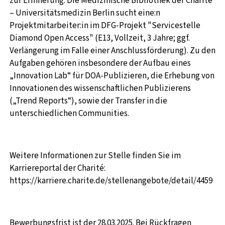
zur Erinnerung: D
ie Medizinische Bibliothek der Charité
– Universitätsmedizin Berlin sucht eine:n
Projektmitarbeiter:in im DFG-Projekt "Servicestelle
Diamond Open Access" (E13, Vollzeit, 3 Jahre; ggf.
Verlängerung im Falle einer Anschlussförderung). Zu den
Aufgaben gehören insbesondere der Aufbau eines
„Innovation Lab“ für DOA-Publizieren, die Erhebung von
Innovationen des wissenschaftlichen Publizierens
(„Trend Reports“), sowie der Transfer in die
unterschiedlichen Communities.
Weitere Informationen zur Stelle finden Sie im
Karriereportal der Charité:
https://karriere.charite.de/stellenangebote/detail/4459
Bewerbungsfrist ist der 28.03.2025. Bei Rückfragen