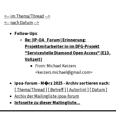
<--
im Thema/Thread
-->
<--
nach Datum
-->
Follow-Ups
:
Re: [IP-OA_Forum] Erinnerung:
Projektmitarbeiter:in im DFG-Projekt
"Servicestelle Diamond Open Access" (E13,
Vollzeit)
From:
Michael Keizers
<keizers.michael@gmail.com>
ipoa-forum - M�rz 2025 - Archiv sortieren nach:
[ Thema/Thread ]
[ Betreff ]
[ Autor(in) ]
[ Datum ]
Archiv der Mailingliste ipoa-forum
Infoseite zu dieser Mailingliste...