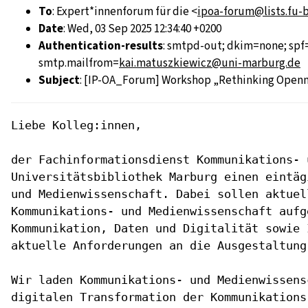
To
: Expert*innenforum für die <
ipoa-forum@lists.fu-b
Date
: Wed, 03 Sep 2025 12:34:40 +0200
Authentication-results
: smtpd-out; dkim=none; spf
smtp.mailfrom=
kai.matuszkiewicz@uni-marburg.de
Subject
: [IP-OA_Forum] Workshop „Rethinking Openne
Liebe Kolleg:innen,

der Fachinformationsdienst Kommunikations-
Universitätsbibliothek
Marburg einen eintä
und
Medienwissenschaft. Dabei sollen aktue
Kommunikations-
und Medienwissenschaft auf
Kommunikation, Daten
und Digitalität sowie
aktuelle Anforderungen an die
Ausgestaltung
Wir laden Kommunikations- und Medienwissen
digitalen Transformation der Kommunikation