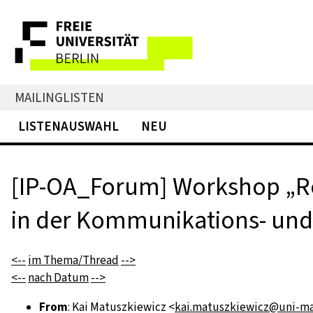
MAILINGLISTEN
LISTENAUSWAHL
NEU
[IP-OA_Forum] Workshop „Re
in der Kommunikations- und 
<--
im Thema/Thread
-->
<--
nach Datum
-->
From
: Kai Matuszkiewicz <
kai.matuszkiewicz@uni-ma