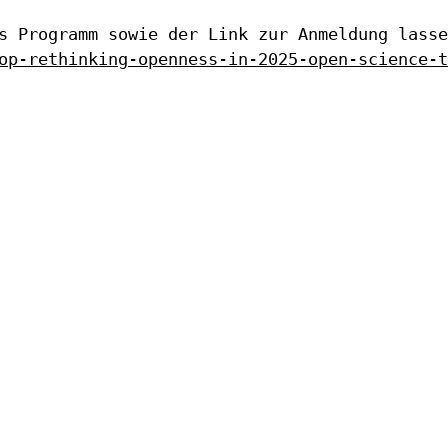
as Programm sowie der Link
zur Anmeldung lasse
op-rethinking-openness-in-2025-open-science-t