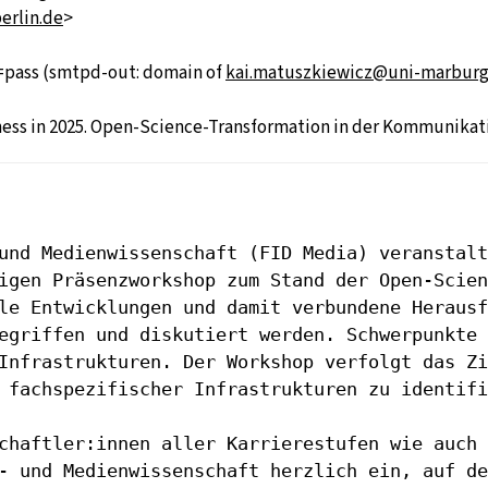
erlin.de
>
=pass (smtpd-out: domain of
kai.matuszkiewicz@uni-marburg
ss in 2025. Open-Science-Transformation in der Kommunikati
 und Medienwissenschaft (FID
Media) veranstalt
gigen Präsenzworkshop zum Stand der
Open-Scien
lle Entwicklungen und damit
verbundene Herausf
gegriffen und diskutiert werden.
Schwerpunkte
 Infrastrukturen. Der Workshop verfolgt das Z
 fachspezifischer Infrastrukturen zu identifi
schaftler:innen aller
Karrierestufen wie auch 
s- und Medienwissenschaft
herzlich ein, auf de