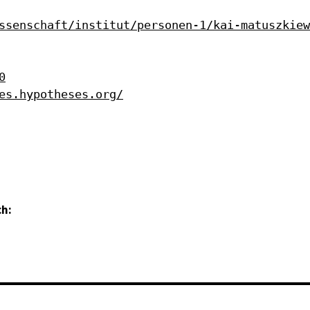
ssenschaft/institut/personen-1/kai-matuszkiew
0
es.hypotheses.org/
ch: