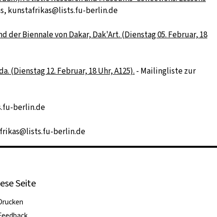
as, kunstafrikas@lists.fu-berlin.de
 der Biennale von Dakar, Dak'Art. (Dienstag 05. Februar, 18
. (Dienstag 12. Februar, 18 Uhr, A125).
- Mailingliste zur
s.fu-berlin.de
frikas@lists.fu-berlin.de
ese Seite
Drucken
Feedback