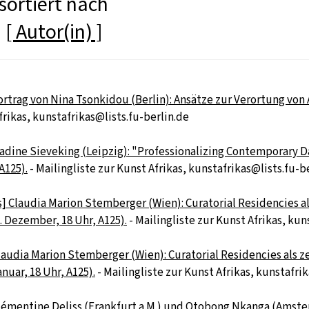
sortiert nach
]
[ Autor(in) ]
ortrag von Nina Tsonkidou (Berlin): Ansätze zur Verortung von
frikas, kunstafrikas@lists.fu-berlin.de
Nadine Sieveking (Leipzig): "Professionalizing Contemporary D
A125).
- Mailingliste zur Kunst Afrikas, kunstafrikas@lists.fu-b
s] Claudia Marion Stemberger (Wien): Curatorial Residencies al
. Dezember, 18 Uhr, A125).
- Mailingliste zur Kunst Afrikas, kun
laudia Marion Stemberger (Wien): Curatorial Residencies als z
nuar, 18 Uhr, A125).
- Mailingliste zur Kunst Afrikas, kunstafri
Clémentine Deliss (Frankfurt a.M.) und Otobong Nkanga (Amste