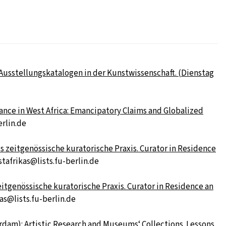
 Ausstellungskatalogen in der Kunstwissenschaft. (Dienstag
ance in West Africa: Emancipatory Claims and Globalized
erlin.de
s zeitgenössische kuratorische Praxis. Curator in Residence
stafrikas@lists.fu-berlin.de
eitgenössische kuratorische Praxis. Curator in Residence an
kas@lists.fu-berlin.de
rdam): Artistic Research and Museums‘ Collections. Lessons