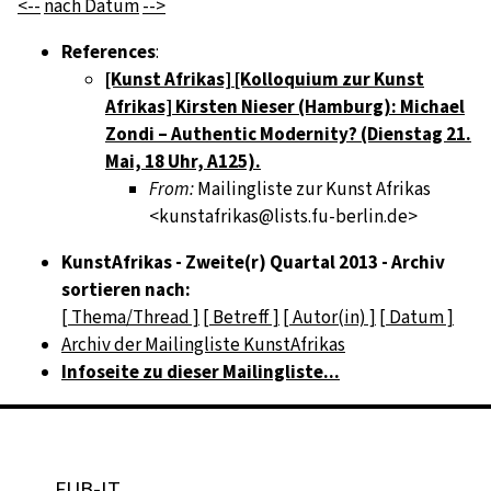
<--
nach Datum
-->
References
:
[Kunst Afrikas] [Kolloquium zur Kunst
Afrikas] Kirsten Nieser (Hamburg): Michael
Zondi – Authentic Modernity? (Dienstag 21.
Mai, 18 Uhr, A125).
From:
Mailingliste zur Kunst Afrikas
<kunstafrikas@lists.fu-berlin.de>
KunstAfrikas - Zweite(r) Quartal 2013 - Archiv
sortieren nach:
[ Thema/Thread ]
[ Betreff ]
[ Autor(in) ]
[ Datum ]
Archiv der Mailingliste KunstAfrikas
Infoseite zu dieser Mailingliste...
FUB-IT