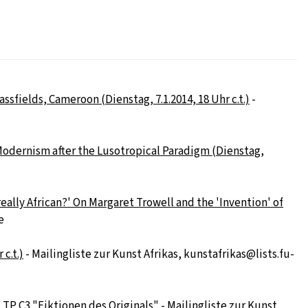
sfields, Cameroon (Dienstag, 7.1.2014, 18 Uhr c.t.)
-
Modernism after the Lusotropical Paradigm (Dienstag,
lly African?' On Margaret Trowell and the 'Invention' of
e
c.t.)
- Mailingliste zur Kunst Afrikas, kunstafrikas@lists.fu-
TP C3 "Fiktionen des Originals"
- Mailingliste zur Kunst