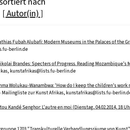
sortiert nach
]
[ Autor(in) ]
thias Fubah Alubafi: Modern Museums in the Palaces of the Gras
s.fu-berlin.de
 Nikolai Brandes: Specters of Progress. Reading Mozambique's 
ikas, kunstafrikas@lists.fu-berlin.de
Emma Wolukau‐Wanambwa: 'How do I keep the children's work rea
- Mailingliste zur Kunst Afrikas, kunstafrikas@lists.fu-berlin.d
tou Kandé Senghor: L'autre en moi (Dienstag, 04.02.2014, 18 Uhr 
ergruppe 1703 "Transkulturelle Verhandlungsräume von Kunst" 