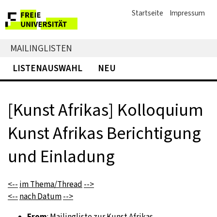
Startseite
Impressum
MAILINGLISTEN
LISTENAUSWAHL
NEU
[Kunst Afrikas] Kolloquium
Kunst Afrikas Berichtigung
und Einladung
<--
im Thema/Thread
-->
<--
nach Datum
-->
From
: Mailingliste zur Kunst Afrikas