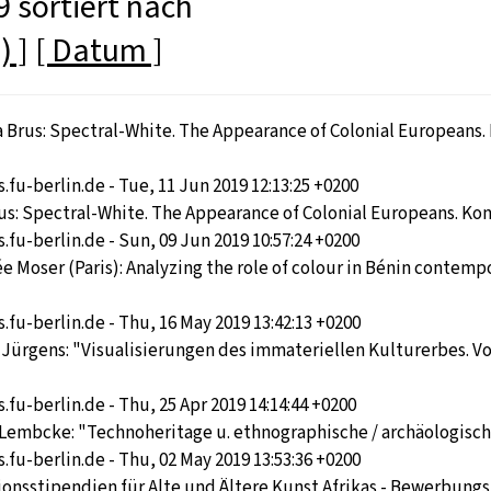
 sortiert nach
) ]
[ Datum ]
a Brus: Spectral-White. The Appearance of Colonial Europeans. 
s.fu-berlin.de - Tue, 11 Jun 2019 12:13:25 +0200
us: Spectral-White. The Appearance of Colonial Europeans. Konz
s.fu-berlin.de - Sun, 09 Jun 2019 10:57:24 +0200
 Moser (Paris): Analyzing the role of colour in Bénin contempor
s.fu-berlin.de - Thu, 16 May 2019 13:42:13 +0200
a Jürgens: "Visualisierungen des immateriellen Kulturerbes. V
.fu-berlin.de - Thu, 25 Apr 2019 14:14:44 +0200
 Lembcke: "Technoheritage u. ethnographische / archäologisch
s.fu-berlin.de - Thu, 02 May 2019 13:53:36 +0200
nsstipendien für Alte und Ältere Kunst Afrikas - Bewerbungsfr