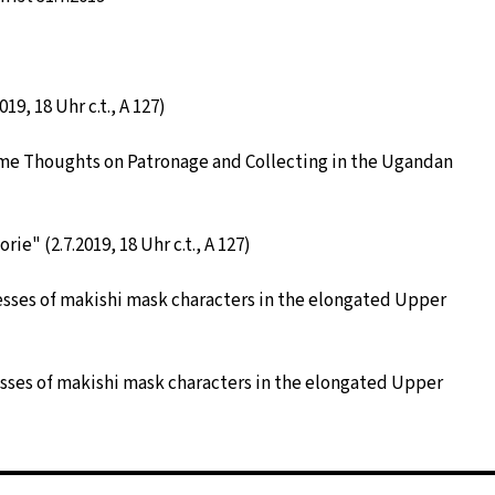
, 18 Uhr c.t., A 127)
 Some Thoughts on Patronage and Collecting in the Ugandan
e" (2.7.2019, 18 Uhr c.t., A 127)
cesses of makishi mask characters in the elongated Upper
esses of makishi mask characters in the elongated Upper