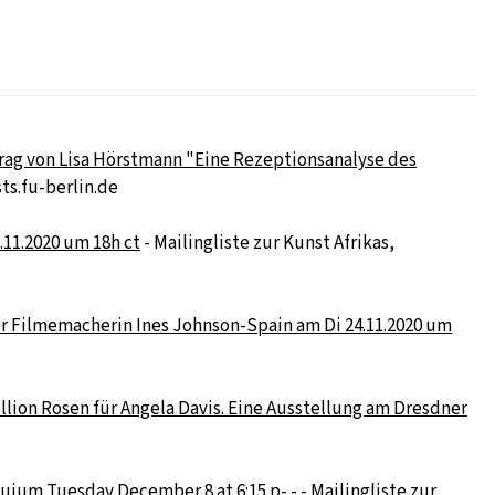
rag von Lisa Hörstmann "Eine Rezeptionsanalyse des
sts.fu-berlin.de
.11.2020 um 18h ct
- Mailingliste zur Kunst Afrikas,
er Filmemacherin Ines Johnson-Spain am Di 24.11.2020 um
illion Rosen für Angela Davis. Eine Ausstellung am Dresdner
quium Tuesday December 8 at 6:15 p-.-
- Mailingliste zur