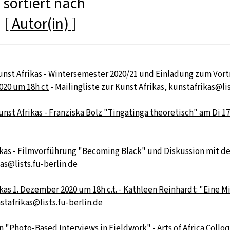
 sortiert nach
]
[ Autor(in) ]
st Afrikas - Wintersemester 2020/21 und Einladung zum Vort
020 um 18h ct
- Mailingliste zur Kunst Afrikas, kunstafrikas@li
st Afrikas - Franziska Bolz "Tingatinga theoretisch" am Di 17
ikas - Filmvorführung "Becoming Black" und Diskussion mit d
kas@lists.fu-berlin.de
as 1. Dezember 2020 um 18h c.t. - Kathleen Reinhardt: "Eine M
nstafrikas@lists.fu-berlin.de
n "Photo-Based Interviews in Fieldwork" - Arts of Africa Collo