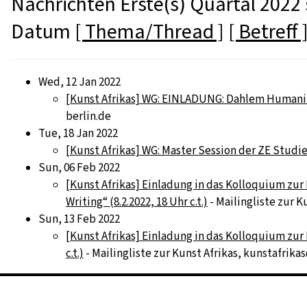
Nachrichten Erste(s) Quartal 2022 
Datum
[ Thema/Thread ]
[ Betreff 
Wed, 12 Jan 2022
[Kunst Afrikas] WG: EINLADUNG: Dahlem Humanitie
berlin.de
Tue, 18 Jan 2022
[Kunst Afrikas] WG: Master Session der ZE Studi
Sun, 06 Feb 2022
[Kunst Afrikas] Einladung in das Kolloquium zur
Writing“ (8.2.2022, 18 Uhr c.t.)
- Mailingliste zur K
Sun, 13 Feb 2022
[Kunst Afrikas] Einladung in das Kolloquium zur 
c.t.)
- Mailingliste zur Kunst Afrikas, kunstafrikas