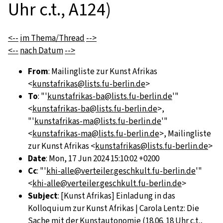
Uhr c.t., A124)
<--
im Thema/Thread
-->
<--
nach Datum
-->
From
: Mailingliste zur Kunst Afrikas
<
kunstafrikas@lists.fu-berlin.de
>
To
: "'
kunstafrikas-ba@lists.fu-berlin.de
'"
<
kunstafrikas-ba@lists.fu-berlin.de
>,
"'
kunstafrikas-ma@lists.fu-berlin.de
'"
<
kunstafrikas-ma@lists.fu-berlin.de
>, Mailingliste
zur Kunst Afrikas <
kunstafrikas@lists.fu-berlin.de
>
Date
: Mon, 17 Jun 2024 15:10:02 +0200
Cc
: "'
khi-alle@verteiler.geschkult.fu-berlin.de
'"
<
khi-alle@verteiler.geschkult.fu-berlin.de
>
Subject
: [Kunst Afrikas] Einladung in das
Kolloquium zur Kunst Afrikas | Carola Lentz: Die
Sache mit der Kunstautonomie (18.06. 18 Uhr c.t.,