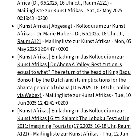
Africa (Di, 6.5.2025, 16 Uhr c.t., Raum A121)
-
Mailingliste zur Kunst Afrikas - Sat, 03 May 2025
00:19:43 +0200
[Kunst Afrikas] Abgesagt - Kolloquium zur Kunst
Afrikas - Dr. Marie Huber - Di, 6.5.2025, 16 Uhr c.t.,
Raum A121
- Mailingliste zur Kunst Afrikas - Mon, 05
May 2025 12:04:47 +0200
[Kunst Afrikas] Einladung in das Kolloquium zur
Kunst Afrikas | Dr. Abena A. Yalley: Restitution is
equal to what? The return of the head of King Badu
Bonso II by the Dutch and its implications for the
Ahanta people of Ghana (10.6.2025. 16-18 Uhr, online
via Webex)
- Mailingliste zur Kunst Afrikas - Tue, 10
Jun 2025 12:41:41 +0200
[Kunst Afrikas] Einladung in das Kolloquium zur
Kunst Afrikas | Gitti Salami: The Leboku Festival in
2011: Imagining Tourists (17.6.2025. 16-18 Uhr, Raum
A121)
- Mailingliste zur Kunst Afrikas - Thu, 12 Jun