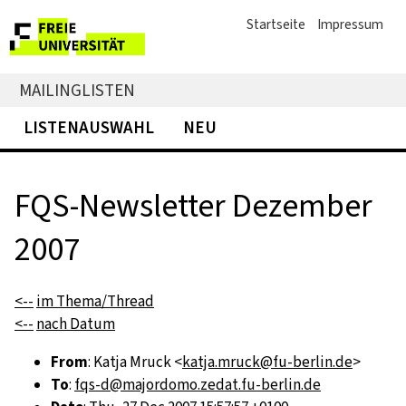
Startseite
Impressum
MAILINGLISTEN
LISTENAUSWAHL
NEU
FQS-Newsletter Dezember
2007
<--
im Thema/Thread
<--
nach Datum
From
: Katja Mruck <
katja.mruck@fu-berlin.de
>
To
:
fqs-d@majordomo.zedat.fu-berlin.de