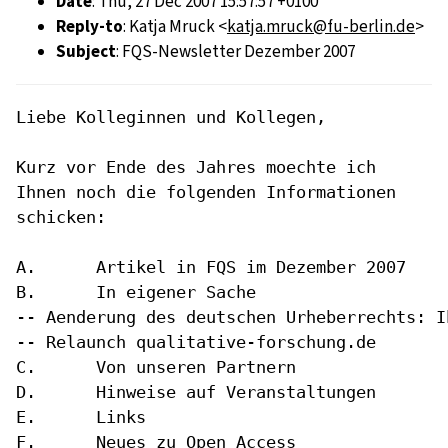
Date
: Thu, 27 Dec 2007 15:57:57 +0100
Reply-to
: Katja Mruck <
katja.mruck@fu-berlin.de
>
Subject
: FQS-Newsletter Dezember 2007
Liebe Kolleginnen und Kollegen,

Kurz vor Ende des Jahres moechte ich
Ihnen noch die folgenden
Informationen
schicken:
A.	Artikel in FQS im Dezember 2007

B.	In eigener Sache

-- Aenderung des deutschen Urheberrechts: I
-- Relaunch qualitative-forschung.de

C.	Von unseren Partnern

D.	Hinweise auf Veranstaltungen

E.	Links

F.	Neues zu Open Access
