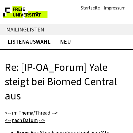
Startseite
Impressum
MAILINGLISTEN
LISTENAUSWAHL
NEU
Re: [IP-OA_Forum] Yale
steigt bei Biomed Central
aus
<--
im Thema/Thread
-->
<--
nach Datum
-->
From
: Eric Steinhauer <
eric.steinhauer@tu-