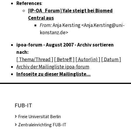
References
:
[IP-OA_Forum] Yale steigt bei Biomed
Central aus
From:
Anja Kersting <Anja.Kersting@uni-
konstanz.de>
ipoa-forum - August 2007 - Archiv sortieren
nach:
[ Thema/Thread ]
[ Betreff ]
[ Autor(in) ]
[ Datum ]
Archiv der Mailingliste ipoa-forum
Infoseite zu dieser Mailingliste...
FUB-IT
Freie Universität Berlin
Zentraleinrichting FUB-IT