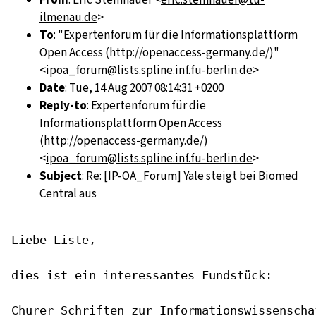
ilmenau.de
>
To
: "Expertenforum für die Informationsplattform
Open Access (http://openaccess-germany.de/)"
<
ipoa_forum@lists.spline.inf.fu-berlin.de
>
Date
: Tue, 14 Aug 2007 08:14:31 +0200
Reply-to
: Expertenforum für die
Informationsplattform Open Access
(http://openaccess-germany.de/)
<
ipoa_forum@lists.spline.inf.fu-berlin.de
>
Subject
: Re: [IP-OA_Forum] Yale steigt bei Biomed
Central aus
Liebe Liste,

dies ist ein interessantes Fundstück:

Churer Schriften zur Informationswissenscha