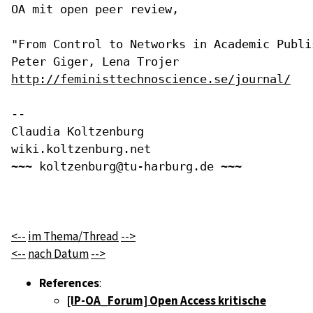
OA mit open peer review,

"From Control to Networks in Academic Publis
http://feministtechnoscience.se/journal/
--

Claudia Koltzenburg

wiki.koltzenburg.net

~~~ koltzenburg@tu-harburg.de ~~~

<--
im Thema/Thread
-->
<--
nach Datum
-->
References
:
[IP-OA_Forum] Open Access kritische