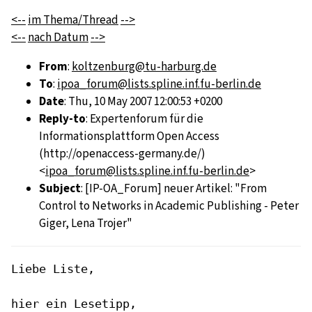
<--
im Thema/Thread
-->
<--
nach Datum
-->
From
:
koltzenburg@tu-harburg.de
To
:
ipoa_forum@lists.spline.inf.fu-berlin.de
Date
: Thu, 10 May 2007 12:00:53 +0200
Reply-to
: Expertenforum für die
Informationsplattform Open Access
(http://openaccess-germany.de/)
<
ipoa_forum@lists.spline.inf.fu-berlin.de
>
Subject
: [IP-OA_Forum] neuer Artikel: "From
Control to Networks in Academic Publishing - Peter
Giger, Lena Trojer"
Liebe Liste,

hier ein Lesetipp,
