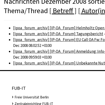
Nachrichten Dezember 2008 sortie
Thema/Thread
[ Betreff ]
[ Autor(in
[Ipoa_forum_archiv] [IP-OA_Forum] Helmholtz Open A
[Ipoa_forum_archiv] [IP-OA_Forum] Tagungsbericht
-
[Ipoa_forum_archiv] [IP-OA_Forum] EU Call OA Fw: Fort
Dec 2008 08:02:52 +0100
[Ipoa_forum_archiv] [IP-OA_Forum] Anmeldung: Info-Ve
Dec 2008 09:59:03 +0100
[Ipoa_forum_archiv] [IP-OA_Forum] Unbekannte Nutz
FUB-IT
Freie Universität Berlin
Zentraleinrichting FUB-IT