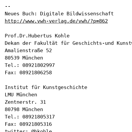
-- 

http://www.vwh-verlag.de/vwh/?p=862
Prof.Dr.Hubertus Kohle

Dekan der Fakultät für Geschichts-und Kunst
Amalienstraße 52

80539 München

Tel.: 08921802997

Fax: 08921806258

Institut für Kunstgeschichte

LMU München

Zentnerstr. 31

80798 München

Tel.: 08921805317

Fax: 08921805316

twitter: @hkohle
