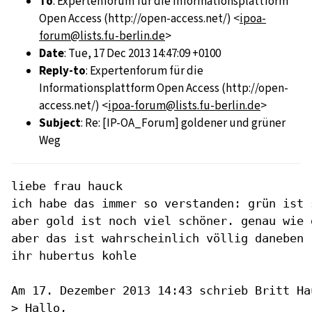
To
: Expertenforum für die Informationsplattform
Open Access (http://open-access.net/) <
ipoa-
forum@lists.fu-berlin.de
>
Date
: Tue, 17 Dec 2013 14:47:09 +0100
Reply-to
: Expertenforum für die
Informationsplattform Open Access (http://open-
access.net/) <
ipoa-forum@lists.fu-berlin.de
>
Subject
: Re: [IP-OA_Forum] goldener und grüner
Weg
liebe frau hauck

ich habe das immer so verstanden: grün ist 
aber gold ist noch viel schöner. genau wie 
aber das ist wahrscheinlich völlig daneben .
ihr hubertus kohle

Am 17. Dezember 2013 14:43 schrieb Britt Ha
> Hallo,
