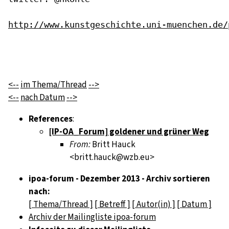
http://www.kunstgeschichte.uni-muenchen.de/
<--
im Thema/Thread
-->
<--
nach Datum
-->
References
:
[IP-OA_Forum] goldener und grüner Weg
From:
Britt Hauck
<britt.hauck@wzb.eu>
ipoa-forum - Dezember 2013 - Archiv sortieren
nach:
[ Thema/Thread ]
[ Betreff ]
[ Autor(in) ]
[ Datum ]
Archiv der Mailingliste ipoa-forum