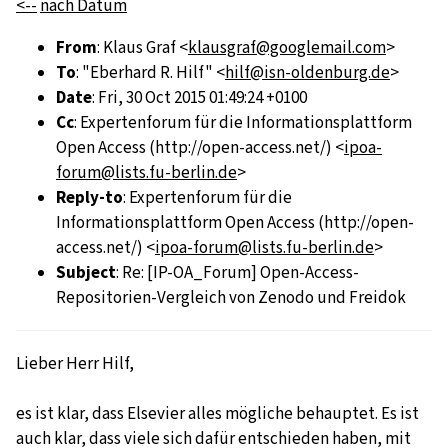
<--
nach Datum
From
: Klaus Graf <
klausgraf@googlemail.com
>
To
: "Eberhard R. Hilf" <
hilf@isn-oldenburg.de
>
Date
: Fri, 30 Oct 2015 01:49:24 +0100
Cc
: Expertenforum für die Informationsplattform
Open Access (http://open-access.net/) <
ipoa-
forum@lists.fu-berlin.de
>
Reply-to
: Expertenforum für die
Informationsplattform Open Access (http://open-
access.net/) <
ipoa-forum@lists.fu-berlin.de
>
Subject
: Re: [IP-OA_Forum] Open-Access-
Repositorien-Vergleich von Zenodo und Freidok
Lieber Herr Hilf,
es ist klar, dass Elsevier alles mögliche behauptet. Es ist
auch klar, dass viele sich dafür entschieden haben, mit