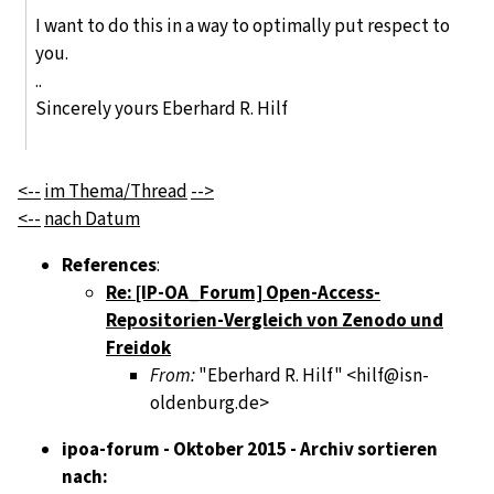
I want to do this in a way to optimally put respect to
you.
..
Sincerely yours Eberhard R. Hilf
<--
im Thema/Thread
-->
<--
nach Datum
References
:
Re: [IP-OA_Forum] Open-Access-
Repositorien-Vergleich von Zenodo und
Freidok
From:
"Eberhard R. Hilf" <hilf@isn-
oldenburg.de>
ipoa-forum - Oktober 2015 - Archiv sortieren
nach: