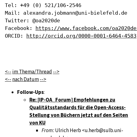
Tel: +49 (0) 521/106-2546

Mail: alexandra.jobmann@uni-bielefeld.de

Twitter: @oa2020de

Facebook: 
https://www.facebook.com/oa2020de
ORCID: 
http://orcid.org/0000-0001-6464-4583
<--
im Thema/Thread
-->
<--
nach Datum
-->
Follow-Ups
:
Re: [IP-OA_Forum] Empfehlungen zu
Qualitätsstandards für die Open-Access-
Stellung von Büchern jetzt auf den Seiten
von KU
From:
Ulrich Herb <u.herb@sulb.uni-