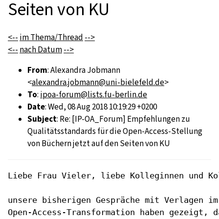
Seiten von KU
<--
im Thema/Thread
-->
<--
nach Datum
-->
From
: Alexandra Jobmann
<
alexandra.jobmann@uni-bielefeld.de
>
To
:
ipoa-forum@lists.fu-berlin.de
Date
: Wed, 08 Aug 2018 10:19:29 +0200
Subject
: Re: [IP-OA_Forum] Empfehlungen zu
Qualitätsstandards für die Open-Access-Stellung
von Büchern jetzt auf den Seiten von KU
Liebe Frau Vieler, liebe Kolleginnen und Kol
unsere bisherigen Gespräche mit Verlagen im 
Open-Access-Transformation haben gezeigt, d