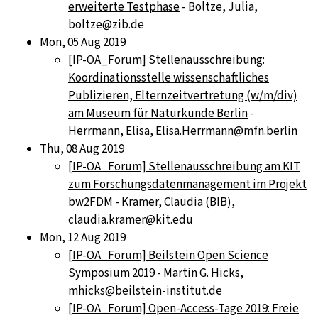
erweiterte Testphase
- Boltze, Julia,
boltze@zib.de
Mon, 05 Aug 2019
[IP-OA_Forum] Stellenausschreibung:
Koordinationsstelle wissenschaftliches
Publizieren, Elternzeitvertretung (w/m/div)
am Museum für Naturkunde Berlin
-
Herrmann, Elisa, Elisa.Herrmann@mfn.berlin
Thu, 08 Aug 2019
[IP-OA_Forum] Stellenausschreibung am KIT
zum Forschungsdatenmanagement im Projekt
bw2FDM
- Kramer, Claudia (BIB),
claudia.kramer@kit.edu
Mon, 12 Aug 2019
[IP-OA_Forum] Beilstein Open Science
Symposium 2019
- Martin G. Hicks,
mhicks@beilstein-institut.de
[IP-OA_Forum] Open-Access-Tage 2019: Freie