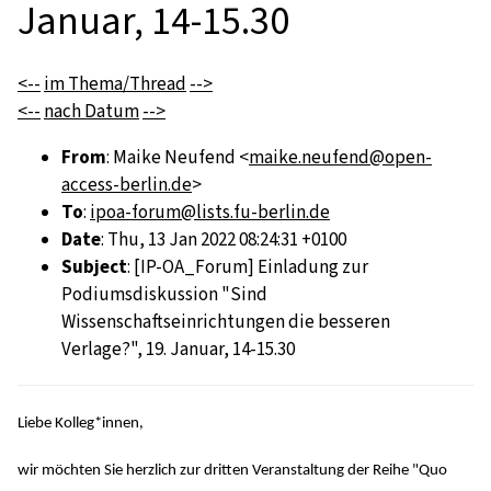
Januar, 14-15.30
<--
im Thema/Thread
-->
<--
nach Datum
-->
From
: Maike Neufend <
maike.neufend@open-
access-berlin.de
>
To
:
ipoa-forum@lists.fu-berlin.de
Date
: Thu, 13 Jan 2022 08:24:31 +0100
Subject
: [IP-OA_Forum] Einladung zur
Podiumsdiskussion "Sind
Wissenschaftseinrichtungen die besseren
Verlage?", 19. Januar, 14-15.30
Liebe Kolleg*innen,
wir möchten Sie herzlich zur dritten Veranstaltung der Reihe "Quo