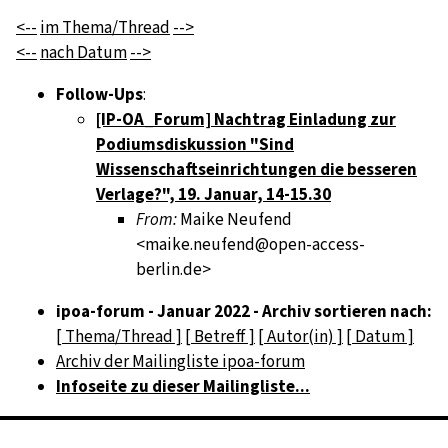
<--
im Thema/Thread
-->
<--
nach Datum
-->
Follow-Ups
:
[IP-OA_Forum] Nachtrag Einladung zur
Podiumsdiskussion "Sind
Wissenschaftseinrichtungen die besseren
Verlage?", 19. Januar, 14-15.30
From:
Maike Neufend
<maike.neufend@open-access-
berlin.de>
ipoa-forum - Januar 2022 - Archiv sortieren nach:
[ Thema/Thread ]
[ Betreff ]
[ Autor(in) ]
[ Datum ]
Archiv der Mailingliste ipoa-forum
Infoseite zu dieser Mailingliste...