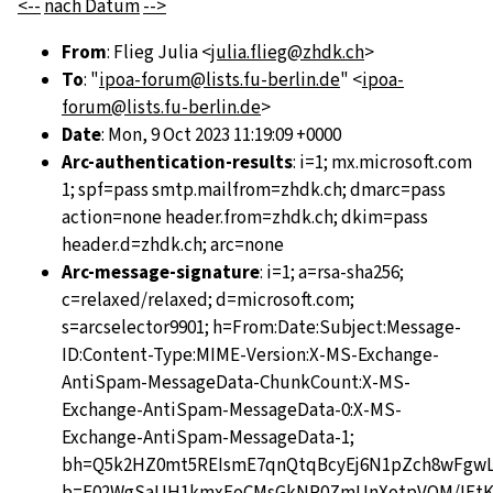
<--
nach Datum
-->
From
: Flieg Julia <
julia.flieg@zhdk.ch
>
To
: "
ipoa-forum@lists.fu-berlin.de
" <
ipoa-
forum@lists.fu-berlin.de
>
Date
: Mon, 9 Oct 2023 11:19:09 +0000
Arc-authentication-results
: i=1; mx.microsoft.com
1; spf=pass smtp.mailfrom=zhdk.ch; dmarc=pass
action=none header.from=zhdk.ch; dkim=pass
header.d=zhdk.ch; arc=none
Arc-message-signature
: i=1; a=rsa-sha256;
c=relaxed/relaxed; d=microsoft.com;
s=arcselector9901; h=From:Date:Subject:Message-
ID:Content-Type:MIME-Version:X-MS-Exchange-
AntiSpam-MessageData-ChunkCount:X-MS-
Exchange-AntiSpam-MessageData-0:X-MS-
Exchange-AntiSpam-MessageData-1;
bh=Q5k2HZ0mt5REIsmE7qnQtqBcyEj6N1pZch8wFgwL
b=F02WgSaUH1kmxEoCMsGkNR0ZmUnXotpVOM/IEtK+