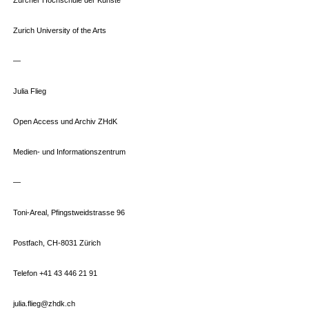
Zurich University of the Arts
—
Julia Flieg
Open Access und Archiv ZHdK
Medien- und Informationszentrum
—
Toni-Areal, Pfingstweidstrasse 96
Postfach, CH-8031 Zürich
Telefon +41 43 446 21 91
julia.flieg@zhdk.ch