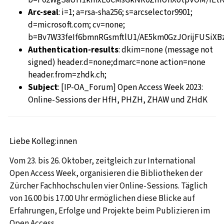
Arc-seal
: i=1; a=rsa-sha256; s=arcselector9901;
d=microsoft.com; cv=none;
b=Bv7W33feIf6bmnRGsmftlU1/AE5km0GzJOrijFUSiX
Authentication-results
: dkim=none (message not
signed) header.d=none;dmarc=none action=none
header.from=zhdk.ch;
Subject
: [IP-OA_Forum] Open Access Week 2023:
Online-Sessions der HfH, PHZH, ZHAW und ZHdK
Liebe Kolleg:innen
Vom 23. bis 26. Oktober, zeitgleich zur International
Open Access Week, organisieren die Bibliotheken der
Zürcher Fachhochschulen vier Online-Sessions. Täglich
von 16.00 bis 17.00 Uhr ermöglichen diese Blicke auf
Erfahrungen, Erfolge und Projekte beim Publizieren im
Open Access.