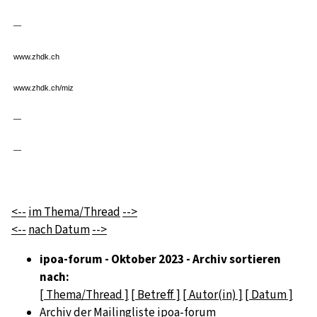
—
www.zhdk.ch
www.zhdk.ch/miz
—
—
<--
im Thema/Thread
-->
<--
nach Datum
-->
ipoa-forum - Oktober 2023 - Archiv sortieren
nach:
[ Thema/Thread ]
[ Betreff ]
[ Autor(in) ]
[ Datum ]
Archiv der Mailingliste ipoa-forum