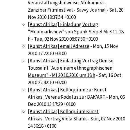
Veranstaltungshinweise: Afrikamera -
Zanzibar Filmfestival - Savvy Journal
- Sat, 20
Nov 2010 19:37:54 +0100
[Kunst Afrikas] Einladung Vortrag
"Mooimarkshow" von Spunk Seipel Mi 3.11. 18
h
- Tue, 02 Nov 2010 08:07:30 +0100
[Kunst Afrikas] email Adresse
- Mon, 15 Nov
2010 17:22:10 +0100
[Kunst Afrikas] Einladung Vortrag Denise
Toussaint "Aus einem ethnographischen
Museum" - Mi 20.10.2010 um 18 h
- Sat, 16 Oct
2010 22:42:10 +0200
[Kunst Afrikas] Kolloquium zur Kunst
Afrikas_Verena Rodatus zur DAK'ART
- Mon, 06
Dec 2010 13:17:29 +0100
[Kunst Afrikas] Kolloquium Kunst
Afrikas_Vortrag Viola Shafik
- Sun, 07 Nov 2010
14:36:18 +0100