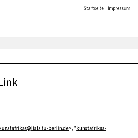
Startseite
Impressum
Link
kunstafrikas@lists.fu-berlin.de
>, "
kunstafrikas-