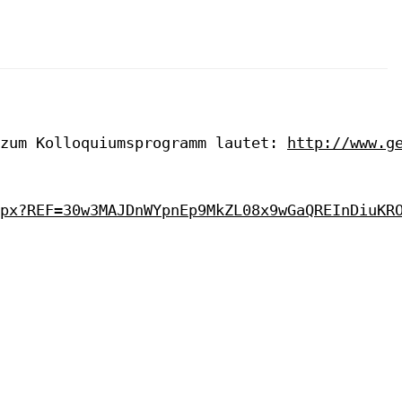
zum Kolloquiumsprogramm lautet: 
http://www.g
px?REF=30w3MAJDnWYpnEp9MkZL08x9wGaQREInDiuKR