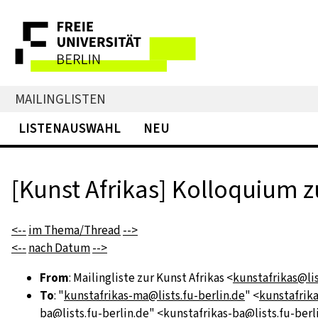
MAILINGLISTEN
LISTENAUSWAHL
NEU
[Kunst Afrikas] Kolloquium zu
<--
im Thema/Thread
-->
<--
nach Datum
-->
From
: Mailingliste zur Kunst Afrikas <
kunstafrikas@lis
To
: "
kunstafrikas-ma@lists.fu-berlin.de
" <
kunstafrika
ba@lists.fu-berlin.de
" <
kunstafrikas-ba@lists.fu-berl