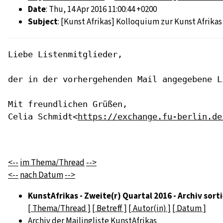
Date
: Thu, 14 Apr 2016 11:00:44 +0200
Subject
: [Kunst Afrikas] Kolloquium zur Kunst Afrikas 
Liebe Listenmitglieder,

der in der vorhergehenden Mail angegebene L
Mit freundlichen Grüßen,

Celia Schmidt<
https://exchange.fu-berlin.de
<--
im Thema/Thread
-->
<--
nach Datum
-->
KunstAfrikas - Zweite(r) Quartal 2016 - Archiv sort
[ Thema/Thread ]
[ Betreff ]
[ Autor(in) ]
[ Datum ]
Archiv der Mailingliste KunstAfrikas