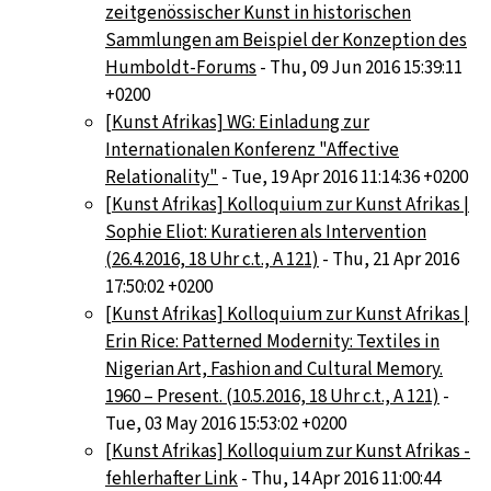
zeitgenössischer Kunst in historischen
Sammlungen am Beispiel der Konzeption des
Humboldt-Forums
- Thu, 09 Jun 2016 15:39:11
+0200
[Kunst Afrikas] WG: Einladung zur
Internationalen Konferenz "Affective
Relationality"
- Tue, 19 Apr 2016 11:14:36 +0200
[Kunst Afrikas] Kolloquium zur Kunst Afrikas |
Sophie Eliot: Kuratieren als Intervention
(26.4.2016, 18 Uhr c.t., A 121)
- Thu, 21 Apr 2016
17:50:02 +0200
[Kunst Afrikas] Kolloquium zur Kunst Afrikas |
Erin Rice: Patterned Modernity: Textiles in
Nigerian Art, Fashion and Cultural Memory.
1960 – Present. (10.5.2016, 18 Uhr c.t., A 121)
-
Tue, 03 May 2016 15:53:02 +0200
[Kunst Afrikas] Kolloquium zur Kunst Afrikas -
fehlerhafter Link
- Thu, 14 Apr 2016 11:00:44