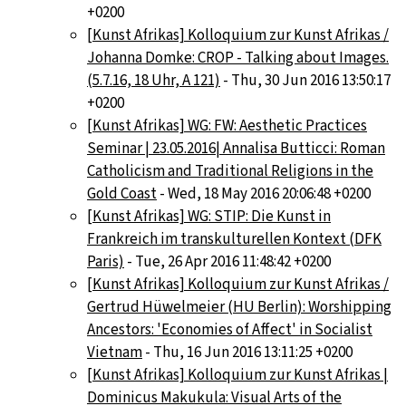
+0200
[Kunst Afrikas] Kolloquium zur Kunst Afrikas /
Johanna Domke: CROP - Talking about Images.
(5.7.16, 18 Uhr, A 121)
- Thu, 30 Jun 2016 13:50:17
+0200
[Kunst Afrikas] WG: FW: Aesthetic Practices
Seminar | 23.05.2016| Annalisa Butticci: Roman
Catholicism and Traditional Religions in the
Gold Coast
- Wed, 18 May 2016 20:06:48 +0200
[Kunst Afrikas] WG: STIP: Die Kunst in
Frankreich im transkulturellen Kontext (DFK
Paris)
- Tue, 26 Apr 2016 11:48:42 +0200
[Kunst Afrikas] Kolloquium zur Kunst Afrikas /
Gertrud Hüwelmeier (HU Berlin): Worshipping
Ancestors: 'Economies of Affect' in Socialist
Vietnam
- Thu, 16 Jun 2016 13:11:25 +0200
[Kunst Afrikas] Kolloquium zur Kunst Afrikas |
Dominicus Makukula: Visual Arts of the