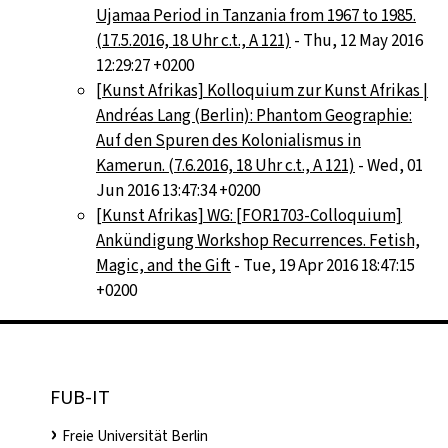
Ujamaa Period in Tanzania from 1967 to 1985.
(17.5.2016, 18 Uhr c.t., A 121)
- Thu, 12 May 2016
12:29:27 +0200
[Kunst Afrikas] Kolloquium zur Kunst Afrikas |
Andréas Lang (Berlin): Phantom Geographie:
Auf den Spuren des Kolonialismus in
Kamerun. (7.6.2016, 18 Uhr c.t., A 121)
- Wed, 01
Jun 2016 13:47:34 +0200
[Kunst Afrikas] WG: [FOR1703-Colloquium]
Ankündigung Workshop Recurrences. Fetish,
Magic, and the Gift
- Tue, 19 Apr 2016 18:47:15
+0200
FUB-IT
Freie Universität Berlin