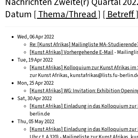
Nachrichten Zweite(r) Quartal 2022
Datum
[ Thema/Thread ]
[ Betreff 
Wed, 06 Apr 2022
Re: [Kunst Afrikas] Mailingliste MA-Studierende
[Kunst Afrikas] Vorhergehende E-Mail
- Mailingli
Tue, 19 Apr 2022
[Kunst Afrikas] Kolloquium zur Kunst Afrikas im 
zur Kunst Afrikas, kunstafrikas@lists.fu-berlin.d
Mon, 25 Apr 2022
[Kunst Afrikas] WG: Invitation: Exhibition Open
Sat, 30 Apr 2022
[Kunst Afrikas] Einladung in das Kolloquium zur Ku
berlin.de
Thu, 05 May 2022
[Kunst Afrikas] Einladung in das Kolloquium zur K
Uhr c.t. A 320)
- Mailingliste zur Kunst Afrikas, ku