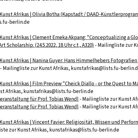
unst Afrikas | Olivia Botha (Kapstadt / DAAD-Künstlerprogramm Be
s.fu-berlin.de
 Kunst Afrikas | Clement Emeka Akpang: "Conceptualizing a Glo
Scholarship. (24.5.2022, 18 Uhr c.t., A320)
- Mailingliste zur K
 Kunst Afrikas | Nanina Guyer: Hans Himmelhebers Fotografien
- Mailingliste zur Kunst Afrikas, kunstafrikas@lists.fu-berlin.
Kunst Afrikas | Film Preview "Cheick Diallo - or the Quest to 
st Afrikas, kunstafrikas@lists.fu-berlin.de
eranstaltung für Prof. Tobias Wendl
- Mailingliste zur Kunst Af
eranstaltung für Prof. Tobias Wendl
- Mailingliste zur Kunst Af
 Kunst Afrikas | Vincent Favier: Religiosität, Wissen und Per
iste zur Kunst Afrikas, kunstafrikas@lists.fu-berlin.de