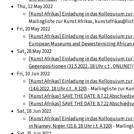
Thu, 12 May 2022
[Kunst Afrikas] Einladung in das Kolloquium zur K
Mailingliste zur Kunst Afrikas, kunstafrikas@list
Fri, 20 May 2022
[Kunst Afrikas] Einladung in das Kolloquium zur
European Museums and Dewesternizing African Art 
Sat, 28 May 2022
[Kunst Afrikas] Einladung in das Kolloquium zur
Gegenpositionen (31.5.2022, 18 Uhr c.t., ONLINE!)
Fri, 10 Jun 2022
[Kunst Afrikas] Einladung in das Kolloquium zur 
(14.6.2022, 18 Uhr c.t., A 320)
- Mailingliste zur Kun
[Kunst Afrikas] SAVE THE DATE: 8.7.22 Abschiedsv
[Kunst Afrikas] SAVE THE DATE: 8.7.22 Abschiedsv
Sat, 18 Jun 2022
[Kunst Afrikas] Einladung in das Kolloquium zur
in Niamey, Niger. (21.6. 18 Uhr c.t. A 320)
- Mailingl
Sat, 25 Jun 2022