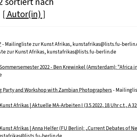
 sortiert nach
]
[ Autor(in) ]
?
- Mailingliste zur Kunst Afrikas, kunstafrikas@lists.fu-berlin
ste zur Kunst Afrikas, kunstafrikas@lists.fu-berlin.de
Sommersemester 2022 - Ben Krewinkel (Amsterdam): "Africa in t
e
ing Party and Workshop with Zambian Photographers
- Mailingli
nst Afrikas | Aktuelle MA-Arbeiten I (3.5.2022, 18 Uhr c.t., A 32
unst Afrikas | Anna Helfer (FU Berlin): „Current Debates of Ne
nstafrikas@lists.fu-berlin.de