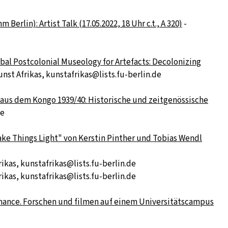
rlin): Artist Talk (17.05.2022, 18 Uhr c.t., A 320)
-
bal Postcolonial Museology for Artefacts: Decolonizing
unst Afrikas, kunstafrikas@lists.fu-berlin.de
 aus dem Kongo 1939/40: Historische und zeitgenössische
de
Make Things Light" von Kerstin Pinther und Tobias Wendl
rikas, kunstafrikas@lists.fu-berlin.de
rikas, kunstafrikas@lists.fu-berlin.de
formance. Forschen und filmen auf einem Universitätscampus