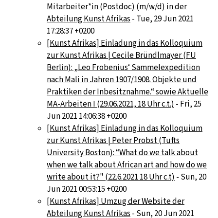
Mitarbeiter*in (Postdoc) (m/w/d) in der
Abteilung Kunst Afrikas
- Tue, 29 Jun 2021
17:28:37 +0200
[Kunst Afrikas] Einladung in das Kolloquium
zur Kunst Afrikas | Cecile Bründlmayer (FU
Berlin): „Leo Frobenius‘ Sammelexpedition
nach Mali in Jahren 1907/1908. Objekte und
Praktiken der Inbesitznahme.“ sowie Aktuelle
MA-Arbeiten I (29.06.2021, 18 Uhr c.t.)
- Fri, 25
Jun 2021 14:06:38 +0200
[Kunst Afrikas] Einladung in das Kolloquium
zur Kunst Afrikas | Peter Probst (Tufts
University Boston): “What do we talk about
when we talk about African art and how do we
write about it?" (22.6.2021 18 Uhr c.t)
- Sun, 20
Jun 2021 00:53:15 +0200
[Kunst Afrikas] Umzug der Website der
Abteilung Kunst Afrikas
- Sun, 20 Jun 2021