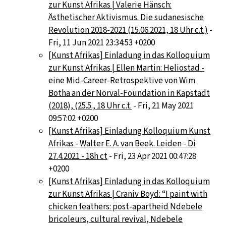
zur Kunst Afrikas | Valerie Hänsch:
Ästhetischer Aktivismus. Die sudanesische
Revolution 2018-2021 (15.06.2021, 18 Uhr c.t.)
-
Fri, 11 Jun 2021 23:34:53 +0200
[Kunst Afrikas] Einladung in das Kolloquium
zur Kunst Afrikas | Ellen Martin: Heliostad -
eine Mid-Career-Retrospektive von Wim
Botha an der Norval-Foundation in Kapstadt
(2018), (25.5., 18 Uhr c.t.
- Fri, 21 May 2021
09:57:02 +0200
[Kunst Afrikas] Einladung Kolloquium Kunst
Afrikas - Walter E. A. van Beek. Leiden - Di
27.4.2021 - 18h ct
- Fri, 23 Apr 2021 00:47:28
+0200
[Kunst Afrikas] Einladung in das Kolloquium
zur Kunst Afrikas | Craniv Boyd: “I paint with
chicken feathers: post-apartheid Ndebele
bricoleurs, cultural revival, Ndebele