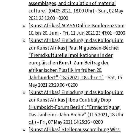
assemblages, and circulation of material
culture.” (04.05.2021, 18.00 Uhr)
- Sun, 02 May
2021 23:12:03 +0200
[Kunst Afrikas] ACASA Online-Konferenz vom
16. bis 20. Juni
- Fri, 11 Jun 2021 23:47:01 +0200
[Kunst Afrikas] Einladung in das Kolloquium
zur Kunst Afrikas | Paul N'guessan-Béchié:
"Fremdkulturelle Implikationen in der
europäischen Kunst. Zum Beitrag der
afrikanischen Plastik im frühen 20.
Jahrhundert" (18.5.2021, 18 Uhr c.t.)
- Sat, 15
May 2021 23:29:06 +0200
[Kunst Afrikas] Einladung in das Kolloquium
zur Kunst Afrikas | Ibou Coulibaly Diop
(Humboldt-Forum Berlin): "Ermächtigung:
Das Janheinz-Jahn-Archiv" (11.5.2021, 18 Uhr
c.t.)
- Fri, 07 May 2021 14:25:36 +0200
[Kunst Afrikas] Stellenausschreibung Wiss.