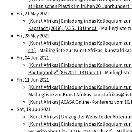
afrikanischen Plastik im frühen 20. Jahrhundert" (
Fri, 21 May 2021
[Kunst Afrikas] Einladung in das Kolloquium zur 
Kapstadt (2018), (25.5., 18 Uhr c.t.
- Mailingliste z
Fri, 28 May 2021
[Kunst Afrikas] Einladung in das Kolloquium zur 
c.t.)
- Mailingliste zur Kunst Afrikas, kunstafrikas
Fri, 04 Jun 2021
[Kunst Afrikas] Einladung in das Kolloquium zur
Photography" (8.6.2021, 18 Uhr c.t.)
- Mailingliste
Fri, 11 Jun 2021
[Kunst Afrikas] Einladung in das Kolloquium zur K
Mailingliste zur Kunst Afrikas, kunstafrikas@list
[Kunst Afrikas] ACASA Online-Konferenz vom 16. b
Sat, 19 Jun 2021
[Kunst Afrikas] Umzug der Website der Abteilun
[Kunst Afrikas] Einladung in das Kolloquium zur 
we write about it?" (22.6.2021 18 Uhr c.t)
- Mailing