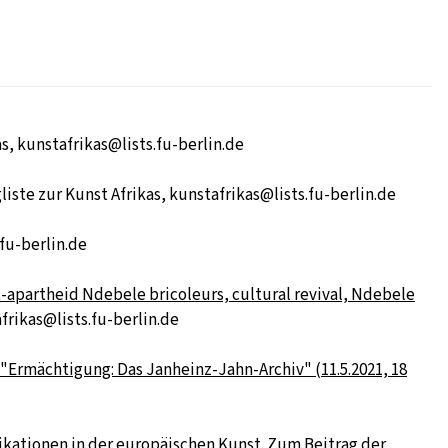
as, kunstafrikas@lists.fu-berlin.de
liste zur Kunst Afrikas, kunstafrikas@lists.fu-berlin.de
.fu-berlin.de
st-apartheid Ndebele bricoleurs, cultural revival, Ndebele
afrikas@lists.fu-berlin.de
 "Ermächtigung: Das Janheinz-Jahn-Archiv" (11.5.2021, 18
likationen in der europäischen Kunst. Zum Beitrag der