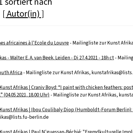
 sortiert nach
]
[ Autor(in) ]
es africaines à l'Ecole du Louvre
- Mailingliste zur Kunst Afrik
 - Walter E. A. van Beek. Leiden - Di 27.4.2021 - 18h ct
- Mailing
outh Africa
- Mailingliste zur Kunst Afrikas, kunstafrikas@lists
Kunst Afrikas | Craniv Boyd: “I paint with chicken feathers: po
 (04.05.2021, 18.00 Uhr)
- Mailingliste zur Kunst Afrikas, kunst
 Kunst Afrikas | Ibou Coulibaly Diop (Humboldt-Forum Berlin):
rikas@lists.fu-berlin.de
 Kunst Afrikas | Paul N'guessan-Béchié: "Fremdkulturelle Imp