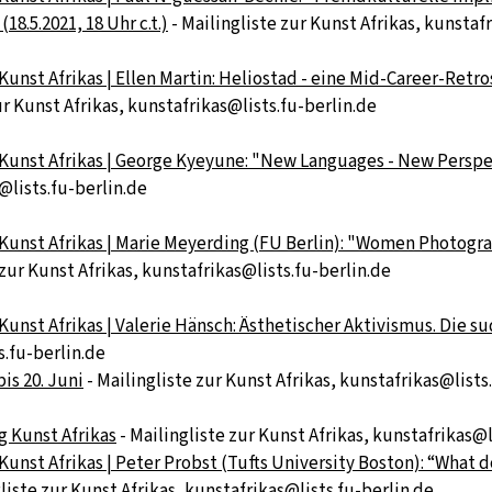
18.5.2021, 18 Uhr c.t.)
- Mailingliste zur Kunst Afrikas, kunstaf
Kunst Afrikas | Ellen Martin: Heliostad - eine Mid-Career-Ret
ur Kunst Afrikas, kunstafrikas@lists.fu-berlin.de
Kunst Afrikas | George Kyeyune: "New Languages - New Perspect
@lists.fu-berlin.de
 Kunst Afrikas | Marie Meyerding (FU Berlin): "Women Photogr
 zur Kunst Afrikas, kunstafrikas@lists.fu-berlin.de
unst Afrikas | Valerie Hänsch: Ästhetischer Aktivismus. Die sud
s.fu-berlin.de
is 20. Juni
- Mailingliste zur Kunst Afrikas, kunstafrikas@lists
g Kunst Afrikas
- Mailingliste zur Kunst Afrikas, kunstafrikas@l
Kunst Afrikas | Peter Probst (Tufts University Boston): “What 
liste zur Kunst Afrikas, kunstafrikas@lists.fu-berlin.de