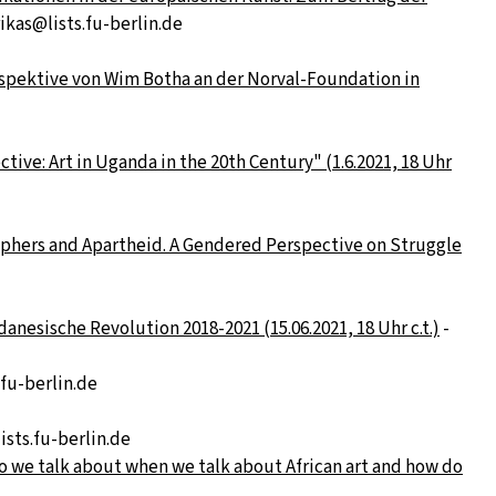
rikas@lists.fu-berlin.de
rospektive von Wim Botha an der Norval-Foundation in
ive: Art in Uganda in the 20th Century" (1.6.2021, 18 Uhr
aphers and Apartheid. A Gendered Perspective on Struggle
anesische Revolution 2018-2021 (15.06.2021, 18 Uhr c.t.)
-
.fu-berlin.de
ists.fu-berlin.de
do we talk about when we talk about African art and how do