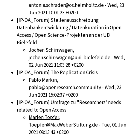
antonia.schrader@os.helmholtz.de - Wed, 23
Jun 2021 10:01:23 +0200
[IP-OA_Forum] Stellenausschreibung
Datenbankentwicklung / Datenkuration in Open
Access / Open Science-Projekten an der UB
Bielefeld
Jochen Schirrwagen
,
jochen.schirrwagen@uni-bielefeld.de - Wed,
02 Jun 2021 11:03:28 +0200
[IP-OA_Forum] The Replication Crisis
Pablo Markin
,
pablo@openresearch.community - Wed, 23
Jun 2021 15:02:37 +0200
[IP-OA_Forum] Umfrage zu "Researchers' needs
related to Open Access"
Marlen Töpfer
,
Toepfer@MaxWeberStiftung.de - Tue, 01 Jun
2021 09:13:43 +0200