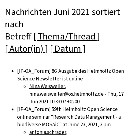
Nachrichten Juni 2021 sortiert
nach
Betreff
[ Thema/Thread ]
[ Autor(in) ]
[ Datum ]
[IP-OA_Forum] 86. Ausgabe des Helmholtz Open
Science Newsletter ist online
Nina Weisweiler
,
nina.weisweiler@os.helmholtz.de - Thu, 17
Jun 2021 10:33:07 +0200
[IP-OA_Forum] 59th Helmholtz Open Science
online seminar "Research Data Management - a
biodiverse MOSAiC" at June 23, 2021, 3 pm.
antonia.schrader
,