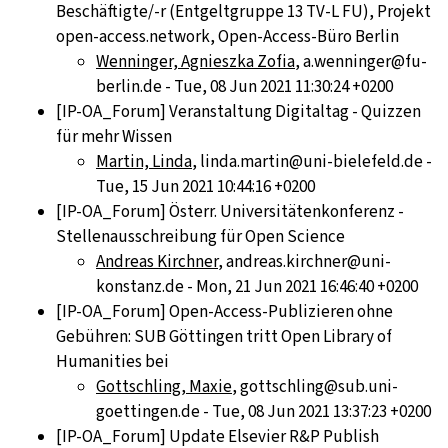
Beschäftigte/-r (Entgeltgruppe 13 TV-L FU), Projekt
open-access.network, Open-Access-Büro Berlin
Wenninger, Agnieszka Zofia
, a.wenninger@fu-
berlin.de - Tue, 08 Jun 2021 11:30:24 +0200
[IP-OA_Forum] Veranstaltung Digitaltag - Quizzen
für mehr Wissen
Martin, Linda
, linda.martin@uni-bielefeld.de -
Tue, 15 Jun 2021 10:44:16 +0200
[IP-OA_Forum] Österr. Universitätenkonferenz -
Stellenausschreibung für Open Science
Andreas Kirchner
, andreas.kirchner@uni-
konstanz.de - Mon, 21 Jun 2021 16:46:40 +0200
[IP-OA_Forum] Open-Access-Publizieren ohne
Gebühren: SUB Göttingen tritt Open Library of
Humanities bei
Gottschling, Maxie
, gottschling@sub.uni-
goettingen.de - Tue, 08 Jun 2021 13:37:23 +0200
[IP-OA_Forum] Update Elsevier R&P Publish