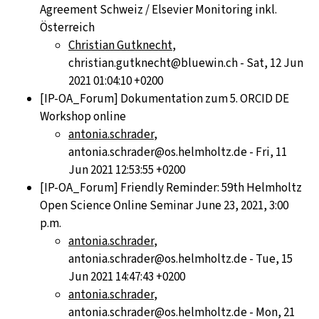
Agreement Schweiz / Elsevier Monitoring inkl.
Österreich
Christian Gutknecht
,
christian.gutknecht@bluewin.ch - Sat, 12 Jun
2021 01:04:10 +0200
[IP-OA_Forum] Dokumentation zum 5. ORCID DE
Workshop online
antonia.schrader
,
antonia.schrader@os.helmholtz.de - Fri, 11
Jun 2021 12:53:55 +0200
[IP-OA_Forum] Friendly Reminder: 59th Helmholtz
Open Science Online Seminar June 23, 2021, 3:00
p.m.
antonia.schrader
,
antonia.schrader@os.helmholtz.de - Tue, 15
Jun 2021 14:47:43 +0200
antonia.schrader
,
antonia.schrader@os.helmholtz.de - Mon, 21