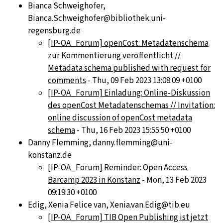
Bianca Schweighofer,
Bianca.Schweighofer@bibliothek.uni-
regensburg.de
[IP-OA_Forum] openCost: Metadatenschema
zur Kommentierung veröffentlicht //
Metadata schema published with request for
comments
- Thu, 09 Feb 2023 13:08:09 +0100
[IP-OA_Forum] Einladung: Online-Diskussion
des openCost Metadatenschemas // Invitation:
online discussion of openCost metadata
schema
- Thu, 16 Feb 2023 15:55:50 +0100
Danny Flemming, danny.flemming@uni-
konstanz.de
[IP-OA_Forum] Reminder: Open Access
Barcamp 2023 in Konstanz
- Mon, 13 Feb 2023
09:19:30 +0100
Edig, Xenia Felice van, Xenia.van.Edig@tib.eu
[IP-OA_Forum] TIB Open Publishing ist jetzt