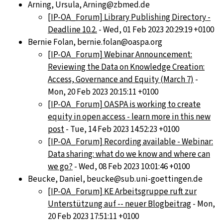
Arning, Ursula, Arning@zbmed.de
[IP-OA_Forum] Library Publishing Directory -
Deadline 10.2.
- Wed, 01 Feb 2023 20:29:19 +0100
Bernie Folan, bernie.folan@oaspa.org
[IP-OA_Forum] Webinar Announcement:
Reviewing the Data on Knowledge Creation:
Access, Governance and Equity (March 7)
-
Mon, 20 Feb 2023 20:15:11 +0100
[IP-OA_Forum] OASPA is working to create
equity in open access - learn more in this new
post
- Tue, 14 Feb 2023 14:52:23 +0100
[IP-OA_Forum] Recording available - Webinar:
Data sharing: what do we know and where can
we go?
- Wed, 08 Feb 2023 10:01:46 +0100
Beucke, Daniel, beucke@sub.uni-goettingen.de
[IP-OA_Forum] KE Arbeitsgruppe ruft zur
Unterstützung auf -- neuer Blogbeitrag
- Mon,
20 Feb 2023 17:51:11 +0100