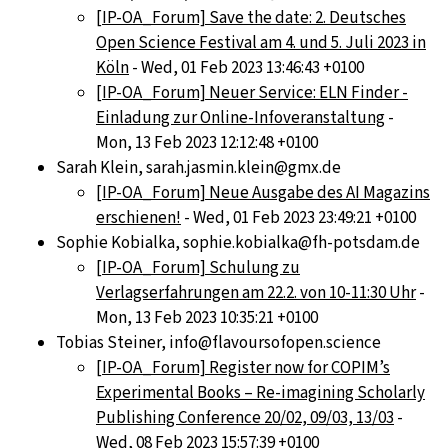
[IP-OA_Forum] Save the date: 2. Deutsches
Open Science Festival am 4. und 5. Juli 2023 in
Köln
- Wed, 01 Feb 2023 13:46:43 +0100
[IP-OA_Forum] Neuer Service: ELN Finder -
Einladung zur Online-Infoveranstaltung
-
Mon, 13 Feb 2023 12:12:48 +0100
Sarah Klein, sarah.jasmin.klein@gmx.de
[IP-OA_Forum] Neue Ausgabe des AI Magazins
erschienen!
- Wed, 01 Feb 2023 23:49:21 +0100
Sophie Kobialka, sophie.kobialka@fh-potsdam.de
[IP-OA_Forum] Schulung zu
Verlagserfahrungen am 22.2. von 10-11:30 Uhr
-
Mon, 13 Feb 2023 10:35:21 +0100
Tobias Steiner, info@flavoursofopen.science
[IP-OA_Forum] Register now for COPIM’s
Experimental Books – Re-imagining Scholarly
Publishing Conference 20/02, 09/03, 13/03
-
Wed, 08 Feb 2023 15:57:39 +0100