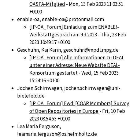
OASPA-Mitglied
- Mon, 13 Feb 2023 11:03:51
+0100
enable-oa, enable-oa@protonmail.com
[IP-OA_Forum] Einladung zum ENABLE!-
Werkstattgespräch am 9.3.2023
- Thu, 23 Feb
2023 10:49:17 +0100
Geschuhn, Kai Karin, geschuhn@mpdl.mpg.de
[IP-OA_Forum] Alle Informationen zu DEAL
unter einer Adresse: Neue Website DEAL-
Konsortium gestartet
- Wed, 15 Feb 2023
15:24:16 +0100
Jochen Schirrwagen, jochen.schirrwagen@uni-
bielefeld.de
[IP-OA_Forum] Fwd: [COAR Members] Survey
of Open Repositories in Europe
- Fri, 10 Feb
2023 08:54:53 +0100
Lea Maria Ferguson,
leamaria.ferguson@os.helmholtz.de