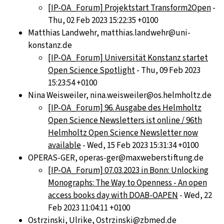
[IP-OA_Forum] Projektstart Transform2Open
-
Thu, 02 Feb 2023 15:22:35 +0100
Matthias Landwehr, matthias.landwehr@uni-
konstanz.de
[IP-OA_Forum] Universität Konstanz startet
Open Science Spotlight
- Thu, 09 Feb 2023
15:23:54 +0100
Nina Weisweiler, nina.weisweiler@os.helmholtz.de
[IP-OA_Forum] 96. Ausgabe des Helmholtz
Open Science Newsletters ist online / 96th
Helmholtz Open Science Newsletter now
available
- Wed, 15 Feb 2023 15:31:34 +0100
OPERAS-GER, operas-ger@maxweberstiftung.de
[IP-OA_Forum] 07.03.2023 in Bonn: Unlocking
Monographs: The Way to Openness - An open
access books day with DOAB-OAPEN
- Wed, 22
Feb 2023 11:04:11 +0100
Ostrzinski, Ulrike, Ostrzinski@zbmed.de