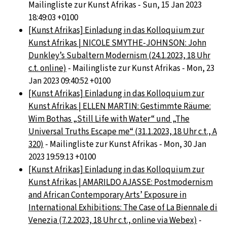
Mailingliste zur Kunst Afrikas - Sun, 15 Jan 2023
18:49:03 +0100
[Kunst Afrikas] Einladung in das Kolloquium zur
Kunst Afrikas | NICOLE SMYTHE-JOHNSON: John
Dunkley’s Subaltern Modernism (24.1.2023, 18 Uhr
c.t. online)
- Mailingliste zur Kunst Afrikas - Mon, 23
Jan 2023 09:40:52 +0100
[Kunst Afrikas] Einladung in das Kolloquium zur
Kunst Afrikas | ELLEN MARTIN: Gestimmte Räume:
Wim Bothas „Still Life with Water“ und „The
Universal Truths Escape me“ (31.1.2023, 18 Uhr c.t., A
320)
- Mailingliste zur Kunst Afrikas - Mon, 30 Jan
2023 19:59:13 +0100
[Kunst Afrikas] Einladung in das Kolloquium zur
Kunst Afrikas | AMARILDO AJASSE: Postmodernism
and African Contemporary Arts’ Exposure in
International Exhibitions: The Case of La Biennale di
Venezia (7.2.2023, 18 Uhr c.t., online via Webex)
-