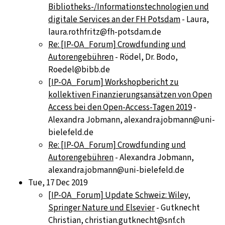
Bibliotheks-/Informationstechnologien und
digitale Services an der FH Potsdam
- Laura,
laura.rothfritz@fh-potsdam.de
Re: [IP-OA_Forum] Crowdfunding und
Autorengebühren
- Rödel, Dr. Bodo,
Roedel@bibb.de
[IP-OA_Forum] Workshopbericht zu
kollektiven Finanzierungsansätzen von Open
Access bei den Open-Access-Tagen 2019
-
Alexandra Jobmann, alexandra.jobmann@uni-
bielefeld.de
Re: [IP-OA_Forum] Crowdfunding und
Autorengebühren
- Alexandra Jobmann,
alexandra.jobmann@uni-bielefeld.de
Tue, 17 Dec 2019
[IP-OA_Forum] Update Schweiz: Wiley,
Springer Nature und Elsevier
- Gutknecht
Christian, christian.gutknecht@snf.ch