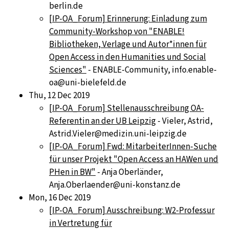
berlin.de
[IP-OA_Forum] Erinnerung: Einladung zum
Community-Workshop von "ENABLE!
Bibliotheken, Verlage und Autor*innen für
Open Access in den Humanities und Social
Sciences"
- ENABLE-Community, info.enable-
oa@uni-bielefeld.de
Thu, 12 Dec 2019
[IP-OA_Forum] Stellenausschreibung OA-
Referentin an der UB Leipzig
- Vieler, Astrid,
Astrid.Vieler@medizin.uni-leipzig.de
[IP-OA_Forum] Fwd: MitarbeiterInnen-Suche
für unser Projekt "Open Access an HAWen und
PHen in BW"
- Anja Oberländer,
Anja.Oberlaender@uni-konstanz.de
Mon, 16 Dec 2019
[IP-OA_Forum] Ausschreibung: W2-Professur
in Vertretung für