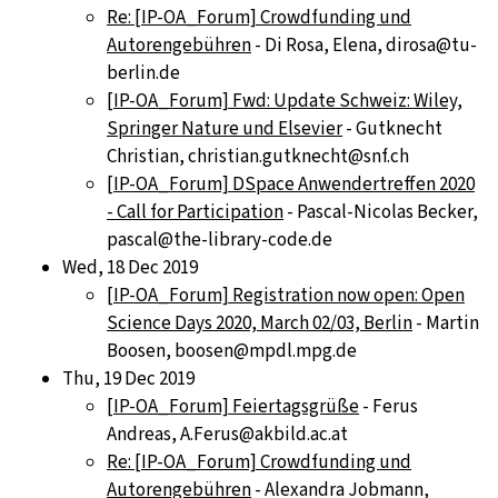
Re: [IP-OA_Forum] Crowdfunding und
Autorengebühren
- Di Rosa, Elena, dirosa@tu-
berlin.de
[IP-OA_Forum] Fwd: Update Schweiz: Wiley,
Springer Nature und Elsevier
- Gutknecht
Christian, christian.gutknecht@snf.ch
[IP-OA_Forum] DSpace Anwendertreffen 2020
- Call for Participation
- Pascal-Nicolas Becker,
pascal@the-library-code.de
Wed, 18 Dec 2019
[IP-OA_Forum] Registration now open: Open
Science Days 2020, March 02/03, Berlin
- Martin
Boosen, boosen@mpdl.mpg.de
Thu, 19 Dec 2019
[IP-OA_Forum] Feiertagsgrüße
- Ferus
Andreas, A.Ferus@akbild.ac.at
Re: [IP-OA_Forum] Crowdfunding und
Autorengebühren
- Alexandra Jobmann,