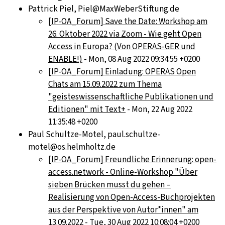
Pattrick Piel, Piel@MaxWeberStiftung.de
[IP-OA_Forum] Save the Date: Workshop am
26. Oktober 2022 via Zoom - Wie geht Open
Access in Europa? (Von OPERAS-GER und
ENABLE!)
- Mon, 08 Aug 2022 09:34:55 +0200
[IP-OA_Forum] Einladung: OPERAS Open
Chats am 15.09.2022 zum Thema
"geisteswissenschaftliche Publikationen und
Editionen" mit Text+
- Mon, 22 Aug 2022
11:35:48 +0200
Paul Schultze-Motel, paul.schultze-
motel@os.helmholtz.de
[IP-OA_Forum] Freundliche Erinnerung: open-
access.network - Online-Workshop "Über
sieben Brücken musst du gehen –
Realisierung von Open-Access-Buchprojekten
aus der Perspektive von Autor*innen" am
13.09.2022
- Tue, 30 Aug 2022 10:08:04 +0200