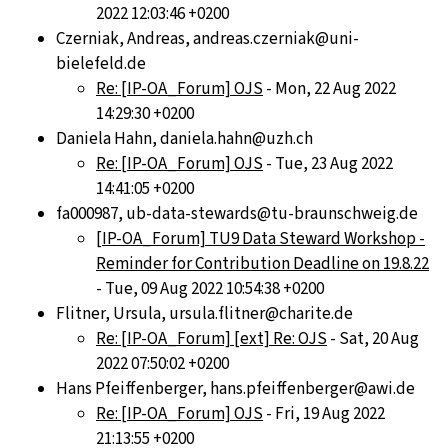
2022 12:03:46 +0200
Czerniak, Andreas, andreas.czerniak@uni-
bielefeld.de
Re: [IP-OA_Forum] OJS
- Mon, 22 Aug 2022
14:29:30 +0200
Daniela Hahn, daniela.hahn@uzh.ch
Re: [IP-OA_Forum] OJS
- Tue, 23 Aug 2022
14:41:05 +0200
fa000987, ub-data-stewards@tu-braunschweig.de
[IP-OA_Forum] TU9 Data Steward Workshop -
Reminder for Contribution Deadline on 19.8.22
- Tue, 09 Aug 2022 10:54:38 +0200
Flitner, Ursula, ursula.flitner@charite.de
Re: [IP-OA_Forum] [ext] Re: OJS
- Sat, 20 Aug
2022 07:50:02 +0200
Hans Pfeiffenberger, hans.pfeiffenberger@awi.de
Re: [IP-OA_Forum] OJS
- Fri, 19 Aug 2022
21:13:55 +0200