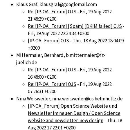
Klaus Graf, klausgraf@googlemail.com
Re: [IP-OA_Forum] OJS
- Fri, 19 Aug 2022
21:48:29 +0200
Re: [IP-OA_Forum] [Spam] [DKIM failed] OJS
-
Fri, 19 Aug 2022 22:34:34 +0200
[IP-OA_Forum] OJS
- Thu, 18 Aug 2022 18:04:09
+0200
Mittermaier, Bernhard, b.mittermaier@fz-
juelich.de
Re: [IP-OA_Forum] OJS
- Fri, 19 Aug 2022
16:48:00 +0200
Re: [IP-OA_Forum] OJS
- Fri, 19 Aug 2022
07:26:31 +0200
Nina Weisweiler, nina.weisweiler@os.helmholtz.de
[IP-OA_Forum] Open Science Website und
Newsletter im neuen Design / Open Science
website and newsletter: new design
- Thu, 18
Aug 2022 17:22:01 +0200