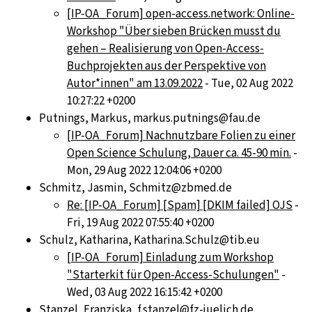
[IP-OA_Forum] open-access.network: Online-
Workshop "Über sieben Brücken musst du
gehen – Realisierung von Open-Access-
Buchprojekten aus der Perspektive von
Autor*innen" am 13.09.2022
- Tue, 02 Aug 2022
10:27:22 +0200
Putnings, Markus, markus.putnings@fau.de
[IP-OA_Forum] Nachnutzbare Folien zu einer
Open Science Schulung, Dauer ca. 45-90 min.
-
Mon, 29 Aug 2022 12:04:06 +0200
Schmitz, Jasmin, Schmitz@zbmed.de
Re: [IP-OA_Forum] [Spam] [DKIM failed] OJS
-
Fri, 19 Aug 2022 07:55:40 +0200
Schulz, Katharina, Katharina.Schulz@tib.eu
[IP-OA_Forum] Einladung zum Workshop
"Starterkit für Open-Access-Schulungen"
-
Wed, 03 Aug 2022 16:15:42 +0200
Stanzel, Franziska, f.stanzel@fz-juelich.de