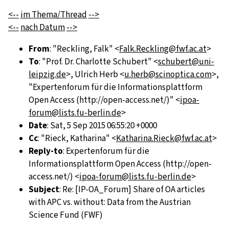
<--
im Thema/Thread
-->
<--
nach Datum
-->
From
: "Reckling, Falk" <
Falk.Reckling@fwf.ac.at
>
To
: "Prof. Dr. Charlotte Schubert" <
schubert@uni-
leipzig.de
>, Ulrich Herb <
u.herb@scinoptica.com
>,
"Expertenforum für die Informationsplattform
Open Access (http://open-access.net/)" <
ipoa-
forum@lists.fu-berlin.de
>
Date
: Sat, 5 Sep 2015 06:55:20 +0000
Cc
: "Rieck, Katharina" <
Katharina.Rieck@fwf.ac.at
>
Reply-to
: Expertenforum für die
Informationsplattform Open Access (http://open-
access.net/) <
ipoa-forum@lists.fu-berlin.de
>
Subject
: Re: [IP-OA_Forum] Share of OA articles
with APC vs. without: Data from the Austrian
Science Fund (FWF)