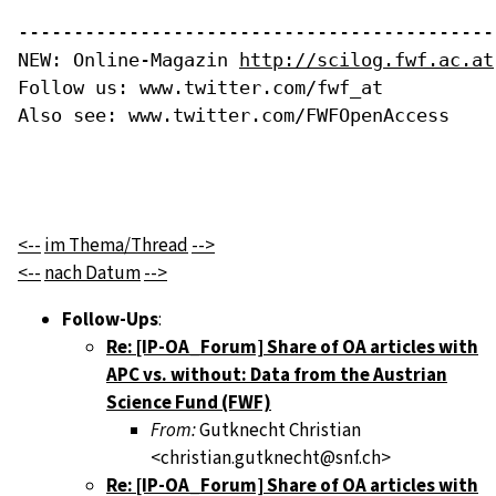
-------------------------------------------
NEW: Online-Magazin 
http://scilog.fwf.ac.at
Follow us: www.twitter.com/fwf_at

Also see: www.twitter.com/FWFOpenAccess

<--
im Thema/Thread
-->
<--
nach Datum
-->
Follow-Ups
:
Re: [IP-OA_Forum] Share of OA articles with
APC vs. without: Data from the Austrian
Science Fund (FWF)
From:
Gutknecht Christian
<christian.gutknecht@snf.ch>
Re: [IP-OA_Forum] Share of OA articles with