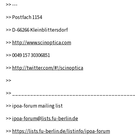
>> ---
>> Postfach 1154
>> D-66266 Kleinblittersdorf
>>
http://www.scinoptica.com
>> 0049 157 30306851
>>
http://twitter.com/#!/scinoptica
>>
>> ________________________________________
>> ipoa-forum mailing list
>>
ipoa-forum@lists.fu-berlin.de
>>
https://lists.fu-berlin.de/listinfo/ipoa-forum