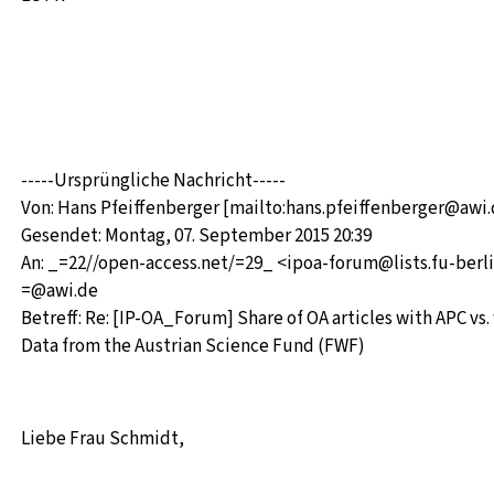
-----Ursprüngliche Nachricht-----
Von: Hans Pfeiffenberger [mailto:hans.pfeiffenberger@awi.
Gesendet: Montag, 07. September 2015 20:39
An: _=22//open-access.net/=29_ <ipoa-forum@lists.fu-berli
=@awi.de
Betreff: Re: [IP-OA_Forum] Share of OA articles with APC vs.
Data from the Austrian Science Fund (FWF)
Liebe Frau Schmidt,