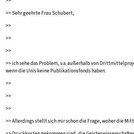
>>
>> Sehr geehrte Frau Schubert,
>>
>>
>>
>> ich sehe das Problem, v.a. außerhalb von Drittmittelpro
wenn die Unis keine Publikationsfonds haben.
>>
>>
>>
>> Allerdings stellt sich mir schon die Frage, woher die Mitt
>> Druckkosten gekommen sind, die Geisteswissenschafter