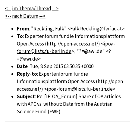
<--
im Thema/Thread
-->
<--
nach Datum
-->
From
: "Reckling, Falk" <
Falk.Reckling@fwf.ac.at
>
To
: Expertenforum für die Informationsplattform
Open Access (http://open-access.net/) <
ipoa-
forum@lists.fu-berlin.de
>, "?=@awi.de" <?
=@awi.de>
Date
: Tue, 8 Sep 2015 03:50:35 +0000
Reply-to
: Expertenforum für die
Informationsplattform Open Access (http://open-
access.net/) <
ipoa-forum@lists.fu-berlin.de
>
Subject
: Re: [IP-OA_Forum] Share of OA articles
with APC vs. without: Data from the Austrian
Science Fund (FWF)