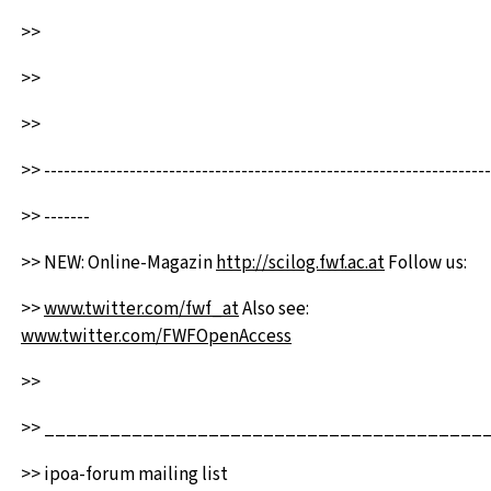
>>
>>
>>
>> --------------------------------------------------------------------
>> -------
>> NEW: Online-Magazin
http://scilog.fwf.ac.at
Follow us:
>>
www.twitter.com/fwf_at
Also see:
www.twitter.com/FWFOpenAccess
>>
>> ________________________________________
>> ipoa-forum mailing list