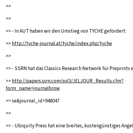
>>
>>
>> - In AUT haben wir den Umstieg von TYCHE gefördert:
>>
http://tyche-journal.at/tyche/index.php/tyche
>>
>> - SSRN hat das Classics Research Network für Preprints e
>>
http://papers.ssrn.com/sol3/JELJOUR_Results.cfm?
form_name=journalbrow
>> se&journal_id=948047
>>
>> - Ubiquity Press hat eine breites, kostengünstiges Ange