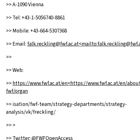
>> A-1090 Vienna
>> Tel: +43-1-5056740-8861
>> Mobile: +43-664-5307368
>> Email:
falk.reckling@fwf.ac.at<mailto:falk.reckling@fwf.
>>
>> Web:
>>
https://www.fwf.ac.at/en<https://www.fwf.ac.at/en/abou
fwf/organ
>> isation/fwf-team/strategy-departments/strategy-
analysis/vk/freckling/
>> >
>> Twitter: @FWFOpenAccess