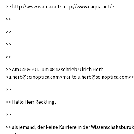
>>
http://www.eaqua.net<http://www.eaqua.net/
>
>>
>>
>>
>>
>> Am 04.09.2015 um 08:42 schrieb Ulrich Herb
<
u.herb@scinoptica.com<mailto:u.herb@scinoptica.com
>>
>>
>> Hallo Herr Reckling,
>>
>> als jemand, der keine Karriere in der Wissenschaftsbürok