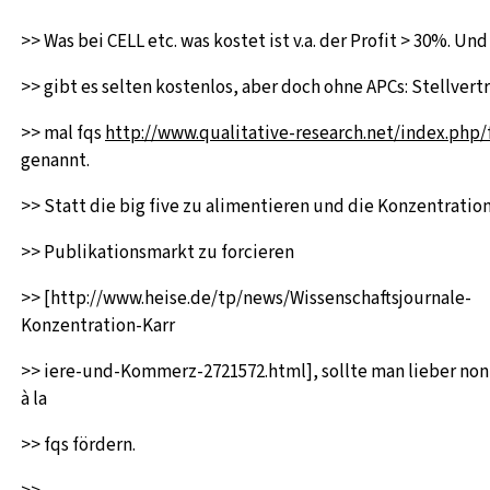
>> Was bei CELL etc. was kostet ist v.a. der Profit > 30%. Und
>> gibt es selten kostenlos, aber doch ohne APCs: Stellvert
>> mal fqs
http://www.qualitative-research.net/index.php/
genannt.
>> Statt die big five zu alimentieren und die Konzentratio
>> Publikationsmarkt zu forcieren
>> [http://www.heise.de/tp/news/Wissenschaftsjournale-
Konzentration-Karr
>> iere-und-Kommerz-2721572.html], sollte man lieber non
à la
>> fqs fördern.